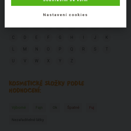
PÍSMENE:
Nastavení cookies
1
2
3
4
5
6
A
B
C
D
E
F
G
H
I
J
K
L
M
N
O
P
Q
R
S
T
U
V
W
X
Y
Z
KOSMETICKÉ SLOŽKY PODLE
HODNOCENÍ:
Výborné
Fajn
Ok
Špatné
Fuj
Nezařaditelné látky