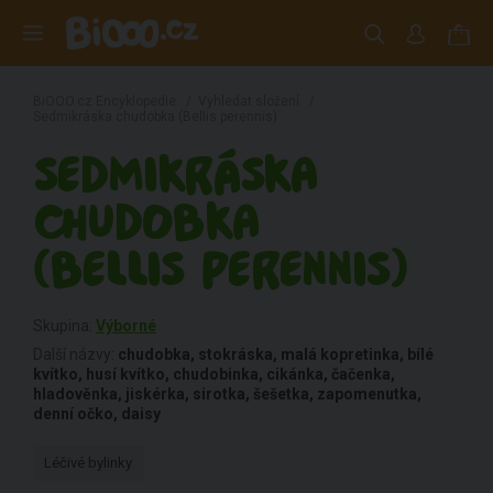
BiOOO.cz Encyklopedie
/
Vyhledat složení
/
Sedmikráska chudobka (Bellis perennis)
SEDMIKRÁSKA
CHUDOBKA
(BELLIS PERENNIS)
Skupina:
Výborné
Další názvy:
chudobka, stokráska, malá kopretinka, bílé
kvítko, husí kvítko, chudobinka, cikánka, čačenka,
hladověnka, jiskérka, sirotka, šešetka, zapomenutka,
denní očko, daisy
Léčivé bylinky