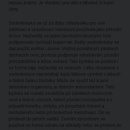
nejsou známy. Je vhodná i pro děti a těhotné či kojící
ženy.
Sedmikráska se už za doby středověku pro své
zahřívací a vysušovací vlastnosti používala jako přírodní
léčivo. Nejčastěji se jejími čerstvými drcenými listy
podporovalo rychlejší hojení ran. Květy sedmikrásky se
dají použít vnitřně i zevně. Vnitřně pomáhá při zánětech
dýchacích cest, protože podporuje vykašlávání, působí
protizánětlivě a lehce svíravě. Tato bylinka se podává i
ve formě čaje, nejčastěji ve směsích. Látky obsažené v
sedmikrásce napomáhají lepší látkové výměně v játrech
a dobré funkci žlučníku. Může se využít též k jarní
detoxikaci organismu, je dobrým antioxidantem. Tato
bylinka se rovněž osvědčila při zánětech močových
cest a ledvin, otocích, neboť působí močopudně a v
případě horečky, chřipky, při poruchách trávení a
nechutenství nebo při bolestivé menstruaci. Dá se
přidávat do jarních salátů. Zevním způsobem se
používá ve formě odvaru na obklady nebo se přidává do