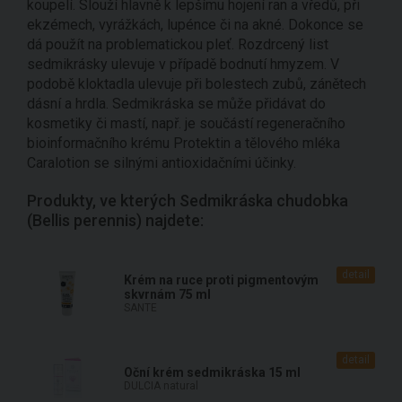
koupelí. Slouží hlavně k lepšímu hojení ran a vředů, při
ekzémech, vyrážkách, lupénce či na akné. Dokonce se
dá použít na problematickou pleť. Rozdrcený list
sedmikrásky ulevuje v případě bodnutí hmyzem. V
podobě kloktadla ulevuje při bolestech zubů, zánětech
dásní a hrdla. Sedmikráska se může přidávat do
kosmetiky či mastí, např. je součástí regeneračního
bioinformačního krému Protektin a tělového mléka
Caralotion se silnými antioxidačními účinky.
Produkty, ve kterých Sedmikráska chudobka
(Bellis perennis) najdete:
detail
Krém na ruce proti pigmentovým
skvrnám 75 ml
SANTE
detail
Oční krém sedmikráska 15 ml
DULCIA natural