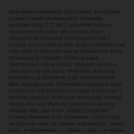
Sedmikráska chudobka je vyšší vytrvalá, dvouděložná
rostlina z čeledi hvězdnicovitých,
Asteraceae,
dorůstající výšky 2-12 cm. Z válcovitého oddenku
vyrůstá přízemní růžice sytě zelených, široce
obvejčitých až kopinatých, vroubkovaných listů a
bezlistý stvol s jedním úborem. Květy sedmikrásky mají
žlutý středový terč a bílé nebo narůžovělé květy. Kvete
od dubna až do listopadu. Plodem je nažka.
Sedmikráska roste na loukách, zahradách, mezích či
pastvinách, má ráda slunce. Předmětem sběru jsou
květní úbory se stonkem do 2 cm. Nejvíce účinných
látek obsahuje na jaře. Sedmikráska chudobka je hojně
rozšířena po celé Evropě až po Kavkaz. U nás roste i v
horských oblastech. Květy a nať sedmikrásky obsahují
hořčiny, silici, sliz, třísloviny, triterpenové saponiny,
minerální látky, např. hořčík, vitamin C, organické
kyseliny, flavonoidy, inulin a pryskyřice. Z této rostliny
se připravuje odvar, čaj, tinktura, sirup a balzám. Vedlejší
účinky ani kontraindikace v případě užívání sedmikrásky