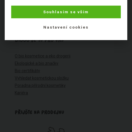
Obchodní podmínky
Souhlasím se vším
Ochrana osobních údajů
Cookies
Nastavení cookies
BIOOO JE TU PRO VÁS
O bio kosmetice a eko drogerii
Ekologické a bio značky
Bio certifikáty
Vyhledat kosmetickou složku
Poradna přírodní kosmetiky
Kariéra
PŘIJĎTE NA PRODEJNU