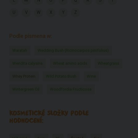
L
M
N
O
P
Q
R
S
T
U
V
W
X
Y
Z
Podle písmena w:
Waratah
Wedding Bush (Ricinocarpos pinifolius)
Wendita calysina
Wheat amino acids
Wheatgrass
Whey Protein
Wild Potato Bush
Wine
Wintergreen Oil
Woodfordia Fructicosa
KOSMETICKÉ SLOŽKY PODLE
HODNOCENÍ: