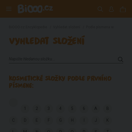
BiOOO.cz Encyklopedie
/
Vyhledat složení
/
Podle písmena w
VYHLEDAT SLOŽENÍ
KOSMETICKÉ SLOŽKY PODLE PRVNÍHO
PÍSMENE:
1
2
3
4
5
6
A
B
C
D
E
F
G
H
I
J
K