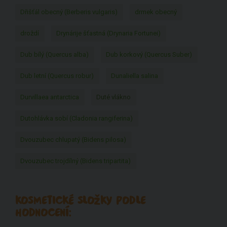
Dřišťál obecný (Berberis vulgaris)
drmek obecný
droždí
Drynárije šťastná (Drynaria Fortunei)
Dub bílý (Quercus alba)
Dub korkový (Quercus Suber)
Dub letní (Quercus robur)
Dunaliella salina
Durvillaea antarctica
Duté vlákno
Dutohlávka sobí (Cladonia rangiferina)
Dvouzubec chlupatý (Bidens pilosa)
Dvouzubec trojdílný (Bidens tripartita)
KOSMETICKÉ SLOŽKY PODLE
HODNOCENÍ: