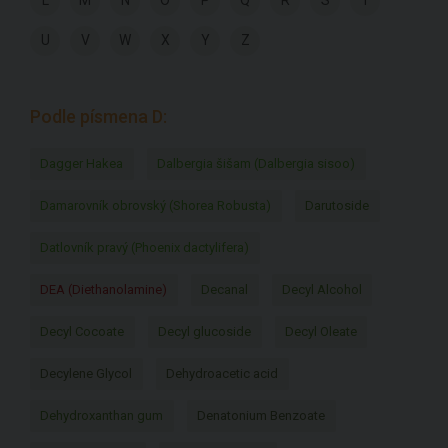
L
M
N
O
P
Q
R
S
T
U
V
W
X
Y
Z
Podle písmena D:
Dagger Hakea
Dalbergia šišam (Dalbergia sisoo)
Damarovník obrovský (Shorea Robusta)
Darutoside
Datlovník pravý (Phoenix dactylifera)
DEA (Diethanolamine)
Decanal
Decyl Alcohol
Decyl Cocoate
Decyl glucoside
Decyl Oleate
Decylene Glycol
Dehydroacetic acid
Dehydroxanthan gum
Denatonium Benzoate