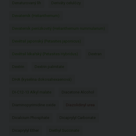
Denaturovaný líh
Deriváty celulózy
Devaterník (Helianthemum)
Devaterník penízkovitý (Helianthemum nummularium)
Devětsil japonský (Petasites japonicus)
Devětsil lékařský (Petasites Hybridus)
Dextran
Dextrin
Dextrin palmitate
DHA (kyselina dokosahexaenová)
DI-C12-13 Alkyl malate
Diacetone Alcohol
Diaminopyrimidine oxide
Diazolidinyl urea
Dicalcium Phosphate
Dicaprylyl Carbonate
Dicaprylyl Ether
Diethyl Succinate