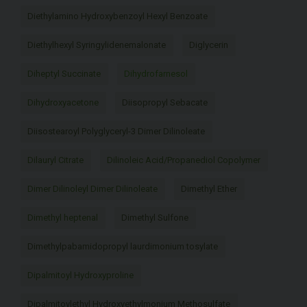
Diethylamino Hydroxybenzoyl Hexyl Benzoate
Diethylhexyl Syringylidenemalonate
Diglycerin
Diheptyl Succinate
Dihydrofarnesol
Dihydroxyacetone
Diisopropyl Sebacate
Diisostearoyl Polyglyceryl-3 Dimer Dilinoleate
Dilauryl Citrate
Dilinoleic Acid/Propanediol Copolymer
Dimer Dilinoleyl Dimer Dilinoleate
Dimethyl Ether
Dimethyl heptenal
Dimethyl Sulfone
Dimethylpabamidopropyl laurdimonium tosylate
Dipalmitoyl Hydroxyproline
Dipalmitoylethyl Hydroxyethylmonium Methosulfate