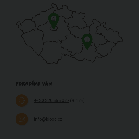
4
1
PORADÍME VÁM
+420 220 555 077
(9-17h)
info@biooo.cz