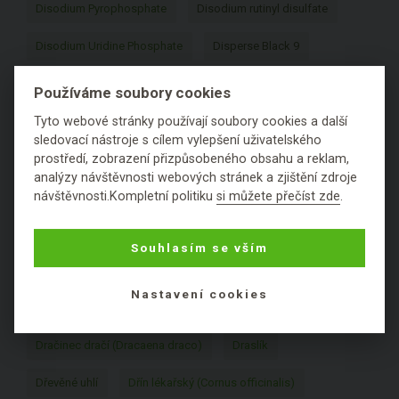
Disodium Pyrophosphate
Disodium rutinyl disulfate
Disodium Uridine Phosphate
Disperse Black 9
Disperse Violet 1
Distarch Phosphate
Používáme soubory cookies
Tyto webové stránky používají soubory cookies a další
Disteardimonium Hectorite
sledovací nástroje s cílem vylepšení uživatelského
prostředí, zobrazení přizpůsobeného obsahu a reklam,
Distearoylethyl Dimonium Chloride
analýzy návštěvnosti webových stránek a zjištění zdroje
návštěvnosti.Kompletní politiku
si můžete přečíst zde
.
Distearoylethyl Hydroxyethylmonium Methosulfate
Divizna (Verbascum)
DMDM Hydantoin
Souhlasím se vším
Dodecane (dodekan)
Donkey Milk
Nastavení cookies
Dračí krev (Croton lechleri)
Dračinec dračí (Dracaena draco)
Draslík
Dřevěné uhlí
Dřín lékařský (Cornus officinalis)