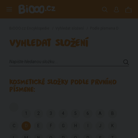
BiOOO.cz Encyklopedie
/
Vyhledat složení
/
Podle písmena D
VYHLEDAT SLOŽENÍ
KOSMETICKÉ SLOŽKY PODLE PRVNÍHO
PÍSMENE:
1
2
3
4
5
6
A
B
C
D
E
F
G
H
I
J
K