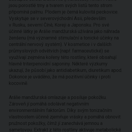
jsou porostlé trny a tvarem svých listů tento strom
připomíná palmu. Plodem je černá kulovitá peckovice.
Vyskytuje se v severovýchodní Asii, především
v Rusku, severní Číně, Koreji a Japonsku. Pro své
účinné látky je Arálie mandžurská užívána jako náhrada
ženšenu (má významné stimulační a tonické účinky na
centrální nervový systém). V kosmetice i v dalších
průmyslových odvětvích (např. farmaceutické) se
využívají zejména kořeny této rostliny, které obsahují
hlavně triterpenoidní saponiny. Některé výzkumy
ukazují, že působí jako antidiabetikum, diuretikum apod.
Dokonce je uváděno, že má pozitivní účinky i proti
kocovině.
Arálie mandžurská omlazuje a posiluje pokožku.
Zároveň jí pomáhá odolávat negativním
environmentálním faktorům. Díky svým tonizačním
vlastnostem účinně zjemňuje vrásky a pomáhá obnovit
pružnost pokožky, čímž jí zanechává jemnou a
sametovou. Extrakt z této rostliny aktivuje metabolické