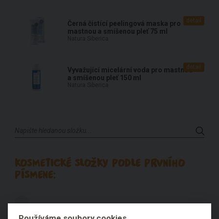
detail
Černá čistící peelingová maska pro
mastnou a smíšenou pleť 75 ml
Natura Siberica
detail
Vyvažující micelární voda pro mastnou
a smíšenou pleť 150 ml
Natura Siberica
KOSMETICKÉ SLOŽKY PODLE PRVNÍHO
PÍSMENE:
1
2
3
4
5
6
A
B
Používáme soubory cookies