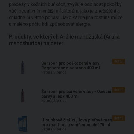
procesy v kožních buňkách, zvyšuje odolnost pokožky
vůči negativním vnějším faktorům, jako je znečištění a
chladné či větrné počasí. Jako každá jiná rostlina může
u malého počtu lidí způsobovat alergie.
Produkty, ve kterých Arálie mandžuská (Aralia
mandshurica) najdete:
detail
Šampon pro poškozené vlasy -
Regenerace a ochrana 400 ml
Natura Siberica
detail
Šampon pro barvené vlasy - Oživení
barvy a lesk 400 ml
Natura Siberica
detail
Hloubkově čistící jílová pleťová maska
pro mastnou a smíšenou pleť 75 ml
Natura Siberica