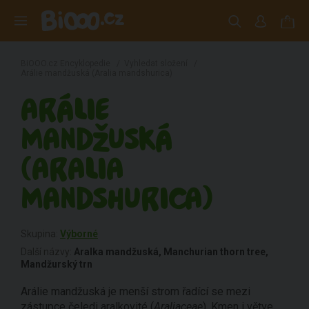
BiOOO.cz Encyklopedie
/
Vyhledat složení
/
Arálie mandžuská (Aralia mandshurica)
ARÁLIE
MANDŽUSKÁ
(ARALIA
MANDSHURICA)
Skupina:
Výborné
Další názvy:
Aralka mandžuská, Manchurian thorn tree,
Mandžurský trn
Arálie mandžuská je menší strom řadící se mezi
zástupce čeledi aralkovité (
Araliaceae
). Kmen i větve