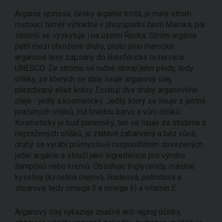
Argania spinosa, česky argánie trnitá, je malý strom
rostoucí téměř výhradně v jihozápadní části Maroka, pár
stromů se vyskytuje i na území Řecka. Strom argánie
patří mezi ohrožené druhy, proto jsou marocké
arganové lesy zapsány do Biosférické rezervace
UNESCO. Ze stromu se ručně sbírají jeho plody, tedy
oříšky, ze kterých se dále lisuje arganový olej,
přezdívaný elixír krásy. Existují dva druhy arganového
oleje - jedlý a kosmetický. Jedlý, který se lisuje z jemně
pražených oříšků, má hnědou barvu a vůni oříšků.
Kosmetický je buď panenský, ten se lisuje za studena z
nepražených oříšků, je zlatavě zabarvený a bez vůně,
druhý se vyrábí průmyslově rozpouštěním dovezených
jader argánie a slouží jako ingredience pro výrobu
šampónů nebo krémů. Obsahuje triglyceridy, mastné
kyseliny (kyselina olejová, linoleová, palmitová a
stearová, tedy omega 3 a omega 6) a vitamin E.
Arganový olej vykazuje značné anti-aging účinky,