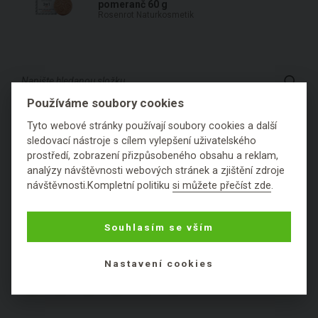
pomeranč 60 g
Rosenrot Naturkosmetik
Používáme soubory cookies
KOSMETICKÉ SLOŽKY PODLE PRVNÍHO
Tyto webové stránky používají soubory cookies a další
sledovací nástroje s cílem vylepšení uživatelského
PÍSMENE:
prostředí, zobrazení přizpůsobeného obsahu a reklam,
analýzy návštěvnosti webových stránek a zjištění zdroje
návštěvnosti.Kompletní politiku
si můžete přečíst zde
.
1
2
3
4
5
6
A
B
Souhlasím se vším
C
D
E
F
G
H
I
J
K
L
M
N
O
P
Q
R
S
T
Nastavení cookies
U
V
W
X
Y
Z