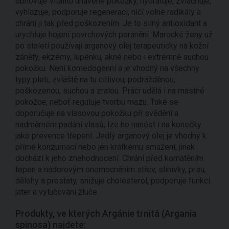
obnovuje vitalitu unavené pokožky, hydratuje, zvláčňuje,
vyhlazuje, podporuje regeneraci, ničí volné radikály a
chrání ji tak před poškozením. Je to silný antioxidant a
urychluje hojení povrchových poranění. Marocké ženy už
po staletí používají arganový olej terapeuticky na kožní
záněty, ekzémy, lupénku, akné nebo i extrémně suchou
pokožku. Není komedogenní a je vhodný na všechny
typy pleti, zvláště na tu citlivou, podrážděnou,
poškozenou, suchou a zralou. Práci udělá i na mastné
pokožce, neboť reguluje tvorbu mazu. Také se
doporučuje na vlasovou pokožku při svědění a
nadměrném padání vlasů, lze ho nanést i na konečky
jako prevence třepení. Jedlý arganový olej je vhodný k
přímé konzumaci nebo jen krátkému smažení, jinak
dochází k jeho znehodnocení. Chrání před kornatěním
tepen a nádorovým onemocněním střev, slinivky, prsu,
dělohy a prostaty, snižuje cholesterol, podporuje funkci
jater a vylučování žluče.
Produkty, ve kterých Argánie trnitá (Argania
spinosa) najdete: