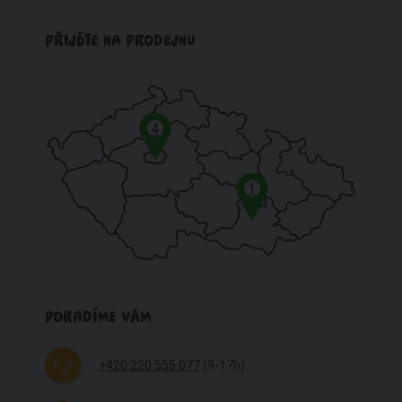
PŘIJĎTE NA PRODEJNU
4
1
PORADÍME VÁM
+420 220 555 077
(9-17h)