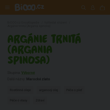
BiOOO.cz Encyklopedie
/
Vyhledat složení
/
Argánie trnitá (Argania spinosa)
ARGÁNIE TRNITÁ
(ARGANIA
SPINOSA)
Skupina:
Výborné
Další názvy:
Marocké zlato
Rostlinné oleje
arganový olej
Péče o pleť
Péče o vlasy
Zdraví