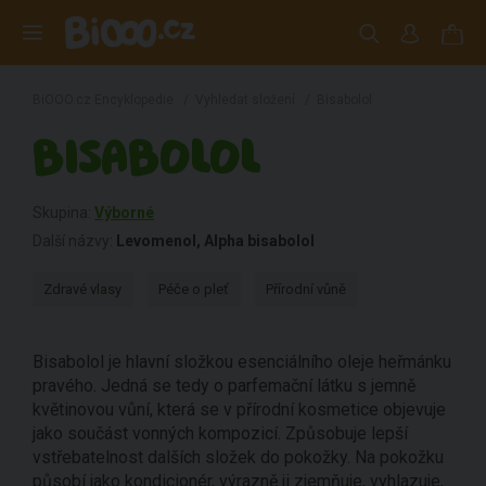
BiOOO.cz Encyklopedie
/
Vyhledat složení
/
Bisabolol
BISABOLOL
Skupina:
Výborné
Další názvy:
Levomenol, Alpha bisabolol
Zdravé vlasy
Péče o pleť
Přírodní vůně
Bisabolol je hlavní složkou esenciálního oleje heřmánku
pravého. Jedná se tedy o parfemační látku s jemně
květinovou vůní, která se v přírodní kosmetice objevuje
jako součást vonných kompozicí. Způsobuje lepší
vstřebatelnost dalších složek do pokožky. Na pokožku
působí jako kondicionér, výrazně ji zjemňuje, vyhlazuje,