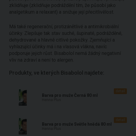
zklidňuje (zklidňuje podráždění tím, že působí jako
analgetikum a relaxant) a snižuje její přecitlivělost.
Má také regenerační, protizánětlivé a antimikrobiální
účinky. Zlepšuje tak stav suché, šupinaté, podrážděné,
dehydrované a hlavně citlivé pokožky. Zjemňující a
vyhlazující účinky má i na vlasová vlákna, navíc
podporuje jejich růst. Bisabolol nemá žádný negativní
vliv na zdraví a není to alergen.
Produkty, ve kterých Bisabolol najdete:
detail
Barva pro muže Černá 80 ml
Henna Plus
detail
Barva pro muže Světle hnědá 80 ml
Henna Plus