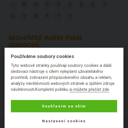
L
M
N
O
P
Q
R
S
T
U
V
W
X
Y
Z
KOSMETICKÉ SLOŽKY PODLE
HODNOCENÍ:
Používáme soubory cookies
Výborné
Fajn
Ok
Špatné
Fuj
Tyto webové stránky používají soubory cookies a další
sledovací nástroje s cílem vylepšení uživatelského
Nezařaditelné látky
prostředí, zobrazení přizpůsobeného obsahu a reklam,
analýzy návštěvnosti webových stránek a zjištění zdroje
návštěvnosti.Kompletní politiku
si můžete přečíst zde
.
Souhlasím se vším
Nastavení cookies