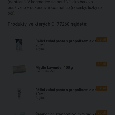
(destilací). V kosmetice se používá jako barvivo
používané v dekorativní kosmetice (řasenky, tužky na
oči).
Produkty, ve kterých CI 77268 najdete:
detail
Bělicí zubní pasta s propolisem a dentie
75 ml
Argital
detail
Mýdlo Lavender 100 g
Savon Du Midi
detail
Bělicí zubní pasta s propolisem a dentie
10 ml
Argital
detail
Šampon očistný proti volným radikálům