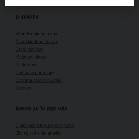
O NÁKUPU
Výhody nákupu u nás
Často kladené dotazy
Ceník dopravy
Možnosti plateb
Reklamace
Obchodní podmínky
Ochrana osobních údajů
Cookies
BIOOO JE TU PRO VÁS
O bio kosmetice a eko drogerii
Ekologické a bio značky