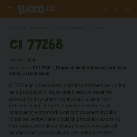
BiOOO.cz Encyklopedie
/
Vyhledat složení
/
CI 77268
CI 77268
Skupina:
Fajn
Další názvy:
CI 77268:1, Pigment black 8, Révová čerň, Vine
black, Carbon black
CI 77268 je označení pro přírodní černé barvivo. Jedná
se o přírodní uhlík organického nebo minerálního
původu. Tento pigment vzniká např. z
vinné révy
(zrníček i větví). V tomto případě se vyrábí jejich
spalováním v prostředí s nízkým obsahem kyslíku.
Může se vyrábět také z dalších přírodních surovin (z
hoblin bukového dřeva či břízy, broskvových pecek,
skořápek ořechů aj.) a jinými výrobními metodami