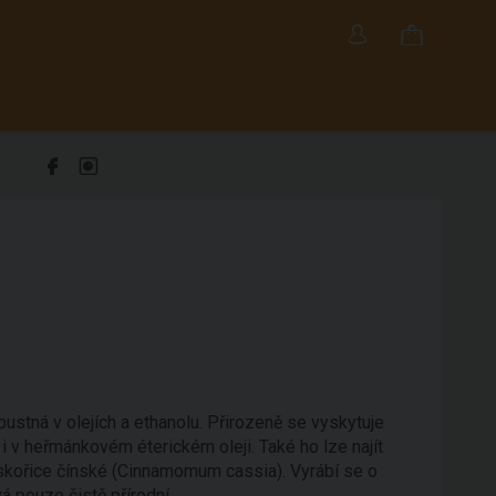
pustná v olejích a ethanolu. Přirozeně se vyskytuje
i v heřmánkovém éterickém oleji. Také ho lze najít
kořice čínské (Cinnamomum cassia). Vyrábí se o
vá pouze čistě přírodní.