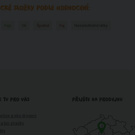
CKÉ SLOŽKY PODLE HODNOCENÍ:
Fajn
Ok
Špatné
Fuj
Nezařaditelné látky
E TU PRO VÁS
PŘIJĎTE NA PRODEJNU
etice a eko drogerii
 a bio značky
4
káty