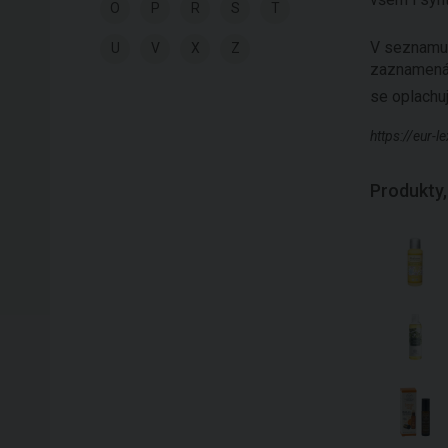
O
P
R
S
T
V seznamu 
U
V
X
Z
zaznamenána
se oplachu
https://eur
Produkty,