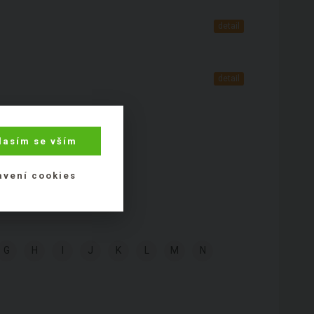
detail
detail
lasím se vším
avení cookies
G
H
I
J
K
L
M
N