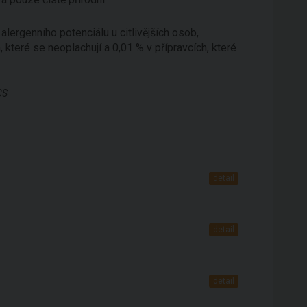
ergenního potenciálu u citlivějších osob,
 které se neoplachují a 0,01 % v přípravcích, které
CS
detail
detail
detail