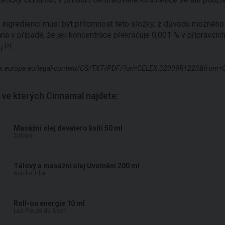
ingrediencí musí být přítomnost této složky, z důvodu možného al
 v případě, že její koncentrace překračuje 0,001 % v přípravcích,
[1]
jí
.
-lex.europa.eu/legal-content/CS/TXT/PDF/?uri=CELEX:32009R1223&from=
 ve kterých Cinnamal najdete:
Masážní olej devatero kvítí 50 ml
Saloos
Tělový a masážní olej Uvolnění 200 ml
Nobilis Tilia
Roll-on energie 10 ml
Les Fleurs de Bach