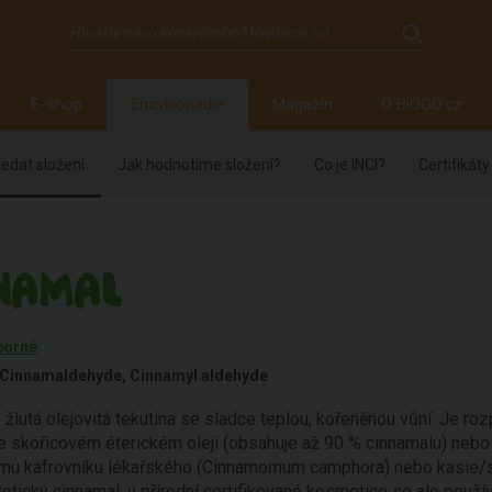
E-shop
Encyklopedie
Magazín
O BiOOO.cz
edat složení
Jak hodnotíme složení?
Co je INCI?
Certifikáty
NAMAL
borné
Cinnamaldehyde, Cinnamyl aldehyde
 žlutá olejovitá tekutina se sladce teplou, kořeněnou vůní. Je roz
e skořicovém éterickém oleji (obsahuje až 90 % cinnamalu) nebo 
omu kafrovníku lékařského (Cinnamomum camphora) nebo kasie/s
etický cinnamal, v přírodní certifikované kosmetice se ale použí