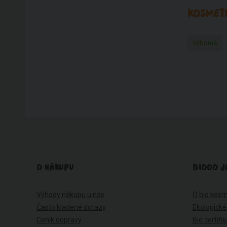
KOSMETI
Výborné
O NÁKUPU
BIOOO J
Výhody nákupu u nás
O bio kosm
Často kladené dotazy
Ekologické
Ceník dopravy
Bio certifi