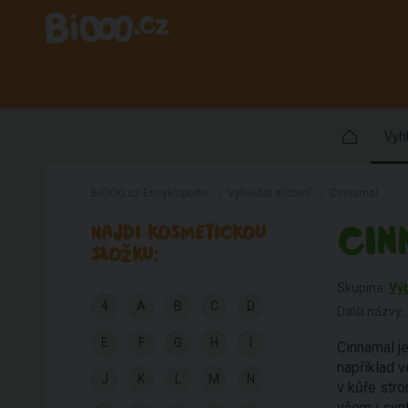
Vyhl
BiOOO.cz Encyklopedie
/
Vyhledat složení
/
Cinnamal
CIN
NAJDI KOSMETICKOU
SLOŽKU:
Skupina:
Vý
4
A
B
C
D
Další názvy:
E
F
G
H
I
Cinnamal je
například v
J
K
L
M
N
v kůře str
všem i synt