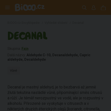
BiOOO.cz Encyklopedie
/
Vyhledat složení
/
Decanal
DECANAL
Skupina:
Fajn
Další názvy:
Aldehyde C-10, Decanaldehyde, Capric
aldehyde, Decaldehyde
Vůně
Decanal je mastný aldehyd, je to bezbarvá až jemně
žlutá tekutina nasládlé vůně, připomínající směs citrusů
a růží. Je téměř nerozpustný ve vodě, ale je rozpustný v
alkoholu. Přirozeně se vyskytuje v citrusech a v
některých druzích éterických olejů (koriandr, citronella,