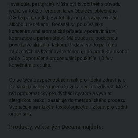
levandule, petitgrain). Může být živočišného původu,
jedná se totiž o feromon larev Obaleče jablečného
(Cydia pomonella
).
Synteticky se připravuje oxidací
alkoholu n-dekanol. Decanal se používá jako
koncentrovaná aromatická přísada v potravinářství,
kosmetice a parfemářství. Má strukturu, podobnou
povrchově aktivním látkám. Přidává se do parfémů
založených na květinových tónech, i do produktů osobní
péče. Doporučené procentuální použití je 1,0 % v
konečném produktu.
Co se týče bezpečnostních rizik pro lidské zdraví, je u
Decanalu uváděná možná kožní a oční dráždivost. Může
být problematický pro dýchací systém a vyvolat
alergickou reakci, zasahuje do metabolického procesu.
Vyznačuje se nízkým toxikologickým rizikem pro vodní
organismy.
Produkty, ve kterých Decanal najdete: