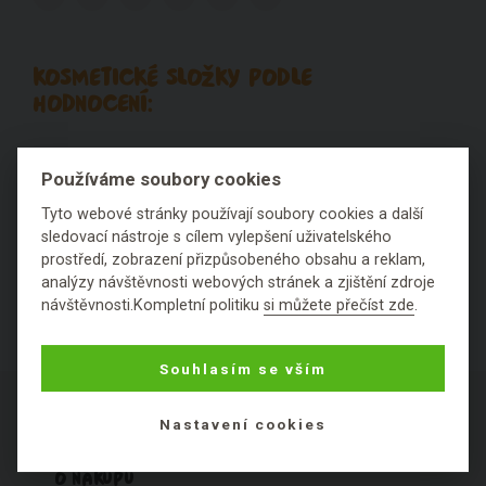
KOSMETICKÉ SLOŽKY PODLE
HODNOCENÍ:
Výborné
Fajn
Ok
Špatné
Fuj
Používáme soubory cookies
Nezařaditelné látky
Tyto webové stránky používají soubory cookies a další
sledovací nástroje s cílem vylepšení uživatelského
prostředí, zobrazení přizpůsobeného obsahu a reklam,
analýzy návštěvnosti webových stránek a zjištění zdroje
návštěvnosti.Kompletní politiku
si můžete přečíst zde
.
Souhlasím se vším
Nastavení cookies
O NÁKUPU