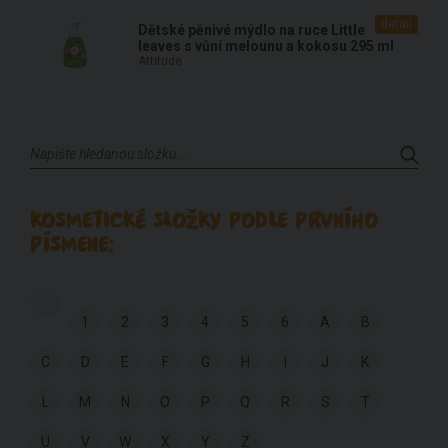
detail
Dětské pěnivé mýdlo na ruce Little
leaves s vůní melounu a kokosu 295 ml
Attitude
KOSMETICKÉ SLOŽKY PODLE PRVNÍHO
PÍSMENE:
1
2
3
4
5
6
A
B
C
D
E
F
G
H
I
J
K
L
M
N
O
P
Q
R
S
T
U
V
W
X
Y
Z