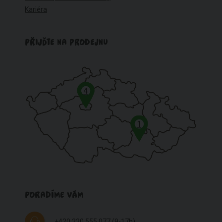
Kariéra
PŘIJĎTE NA PRODEJNU
4
1
PORADÍME VÁM
+420 220 555 077
(9-17h)