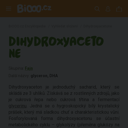
BiOOO.cz Encyklopedie
/
Vyhledat složení
/
Dihydroxyacetone
DIHYDROXYACETO
NE
Skupina:
Fajn
Další názvy:
glyceron, DHA
Dihydroxyaceton je jednoduchý sacharid, který se
skládá ze 3 uhlíků. Získává se z rostlinných zdrojů, jako
je cukrová řepa nebo cukrová třtina a fermentací
glycerinu
. Jedná se o hygroskopický bílý krystalický
prášek, který má sladkou chuť a charakteristickou vůni.
Fosforylovaná forma dihydroxyacetonu se účastní
metabolického cyklu – glykolýzy (přeměna glukózy na