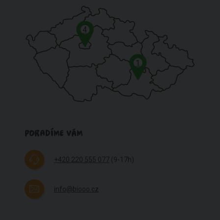
4
1
PORADÍME VÁM
+420 220 555 077
(9-17h)
info@biooo.cz