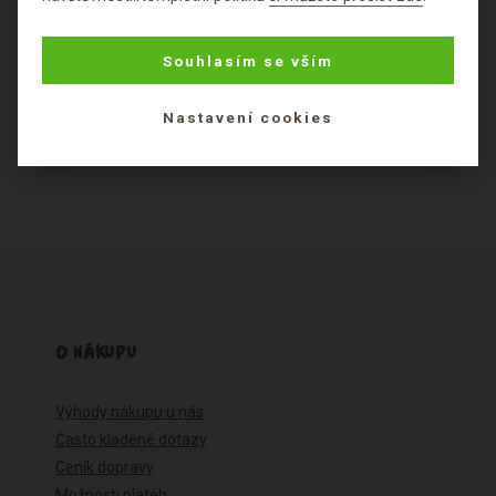
Výborné
Fajn
Ok
Špatné
Fuj
Souhlasím se vším
Nezařaditelné látky
Nastavení cookies
O NÁKUPU
Výhody nákupu u nás
Často kladené dotazy
Ceník dopravy
Možnosti plateb