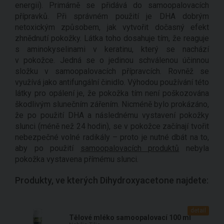
energii). Primárně se přidává do samoopalovacích
přípravků. Při správném použití je DHA dobrým
netoxickým způsobem, jak vytvořit dočasný efekt
zhnědnutí pokožky. Látka toho dosahuje tím, že reaguje
s aminokyselinami v keratinu, který se nachází
v pokožce. Jedná se o jedinou schválenou účinnou
složku v samoopalovacích přípravcích. Rovněž se
využívá jako antifungální činidlo. Výhodou používání této
látky pro opálení je, že pokožka tím není poškozována
škodlivým slunečním zářením. Nicméně bylo prokázáno,
že po použití DHA a následnému vystavení pokožky
slunci (méně než 24 hodin), se v pokožce začínají tvořit
nebezpečné volné radikály – proto je nutné dbát na to,
aby po použití
samoopalovacích produktů
nebyla
pokožka vystavena přímému slunci.
Produkty, ve kterých Dihydroxyacetone najdete:
detail
Tělové mléko samoopalovací 100 ml