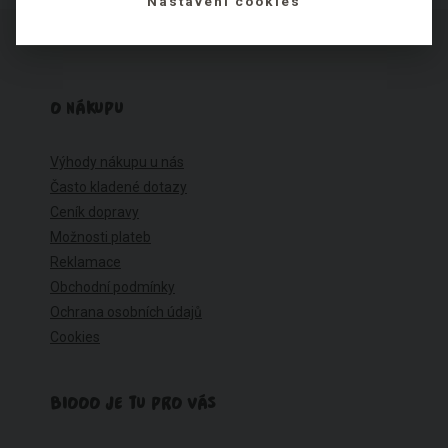
Nastavení cookies
O NÁKUPU
Výhody nákupu u nás
Často kladené dotazy
Ceník dopravy
Možnosti plateb
Reklamace
Obchodní podmínky
Ochrana osobních údajů
Cookies
BIOOO JE TU PRO VÁS