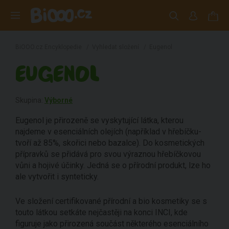
BiOOO.cz Encyklopedie
/
Vyhledat složení
/
Eugenol
EUGENOL
Skupina:
Výborné
Eugenol je přirozeně se vyskytující látka, kterou
najdeme v esenciálních olejích (například v hřebíčku-
tvoří až 85%, skořici nebo bazalce). Do kosmetických
přípravků se přidává pro svou výraznou hřebíčkovou
vůni a hojivé účinky. Jedná se o přírodní produkt, lze ho
ale vytvořit i synteticky.
Ve složení certifikované přírodní a bio kosmetiky se s
touto látkou setkáte nejčastěji na konci INCI, kde
figuruje jako přirozená součást některého esenciálního