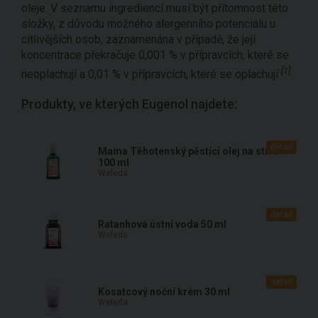
oleje. V seznamu ingrediencí musí být přítomnost této
složky, z důvodu možného alergenního potenciálu u
citlivějších osob, zaznamenána v případě, že její
koncentrace překračuje 0,001 % v přípravcích, které se
[1]
neoplachují a 0,01 % v přípravcích, které se oplachují
.
Produkty, ve kterých Eugenol najdete:
detail
Mama Těhotenský pěstící olej na strie
100 ml
Weleda
detail
Ratanhová ústní voda 50 ml
Weleda
detail
Kosatcový noční krém 30 ml
Weleda