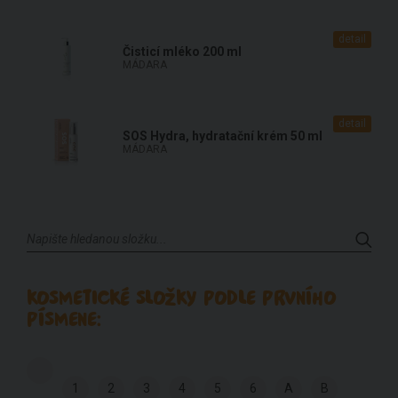
detail
Čisticí mléko 200 ml
MÁDARA
detail
SOS Hydra, hydratační krém 50 ml
MÁDARA
KOSMETICKÉ SLOŽKY PODLE PRVNÍHO
PÍSMENE:
1
2
3
4
5
6
A
B