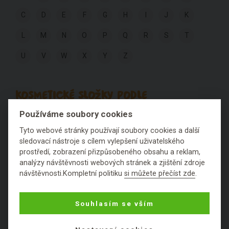
C
D
E
F
G
H
I
J
K
L
M
N
O
P
Q
R
S
T
U
V
W
X
Y
Z
KOSMETICKÉ SLOŽKY PODLE
HODNOCENÍ:
Používáme soubory cookies
Tyto webové stránky používají soubory cookies a další
Výborné
Fajn
Ok
Špatné
Fuj
sledovací nástroje s cílem vylepšení uživatelského
prostředí, zobrazení přizpůsobeného obsahu a reklam,
Nezařaditelné látky
analýzy návštěvnosti webových stránek a zjištění zdroje
návštěvnosti.Kompletní politiku
si můžete přečíst zde
.
Souhlasím se vším