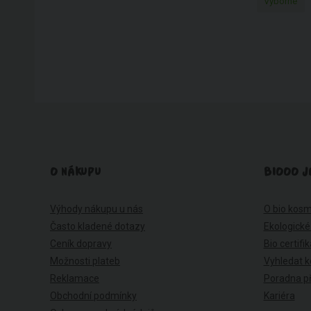
Výborné
O NÁKUPU
BIOOO J
Výhody nákupu u nás
O bio kosm
Často kladené dotazy
Ekologické
Ceník dopravy
Bio certifi
Možnosti plateb
Vyhledat k
Reklamace
Poradna př
Obchodní podmínky
Kariéra