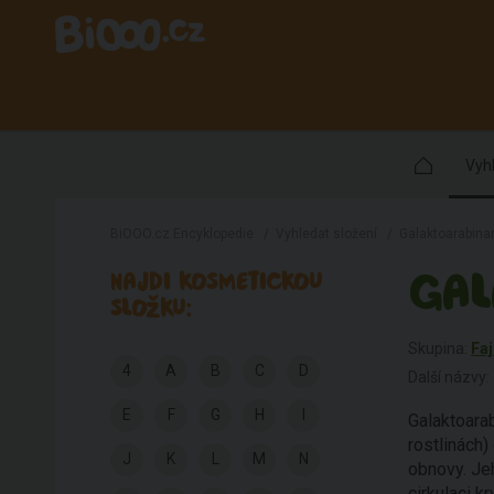
Vyhl
BiOOO.cz Encyklopedie
/
Vyhledat složení
/
Galaktoarabina
GAL
NAJDI KOSMETICKOU
SLOŽKU:
Skupina:
Faj
4
A
B
C
D
Další názvy:
E
F
G
H
I
Galaktoara
rostlinách
J
K
L
M
N
obnovy. Jeh
cirkulaci k