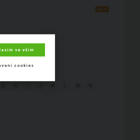
detail
lasím se vším
avení cookies
G
H
I
J
K
L
M
N