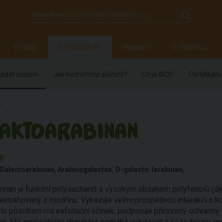
E-shop
Encyklopedie
Magazín
O BiOOO.cz
edat složení
Jak hodnotíme složení?
Co je INCI?
Certifikáty
n
AKTOARABINAN
n
Galactoarabinan, Arabinogalactan, D-galacto-larabinan,
binan je funkční polysacharid s vysokým obsahem polyfenolů (s
) extrahovaný z modřínu. Vykazuje velmi prospěšnou interakci s k
o působení má exfoliační účinek, podporuje přirozený ochranný fi
rve. Má antioxidační charakter, pomáhá vylučovat z kůže toxiny, po