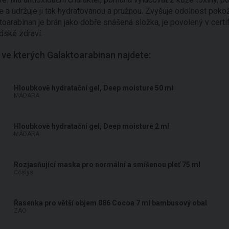
 a udržuje ji tak hydratovanou a pružnou. Zvyšuje odolnost poko
aktoarabinan je brán jako dobře snášená složka, je povolený v cer
idské zdraví.
 ve kterých Galaktoarabinan najdete:
Hloubkově hydratační gel, Deep moisture 50 ml
MÁDARA
Hloubkově hydratační gel, Deep moisture 2 ml
MÁDARA
Rozjasňující maska pro normální a smíšenou pleť 75 ml
Coslys
Řasenka pro větší objem 086 Cocoa 7 ml bambusový obal
ZAO