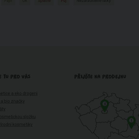
Fajn
Ok
Špatné
Fuj
Nezařaditelné látky
E TU PRO VÁS
PŘIJĎTE NA PRODEJNU
etice a eko drogerii
 a bio značky
4
káty
osmetickou složku
1
írodní kosmetiky