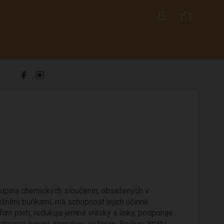
kupina chemických sloučenin, obsažených v
ožními buňkami, má schopnost jejich účinné
lm pleti, redukuje jemné vrásky a linky, podporuje
dporuje hojení, zpevňuje, vyživuje. Snižuje ztrátu