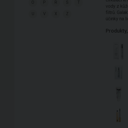
O
P
R
S
T
vody z kůže
filtrů. Gal
U
V
X
Z
účinky na l
Produkty,