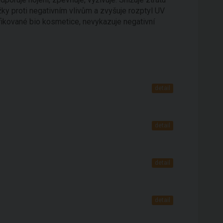
žky proti negativním vlivům a zvyšuje rozptyl UV
tifikované bio kosmetice, nevykazuje negativní
detail
detail
detail
detail