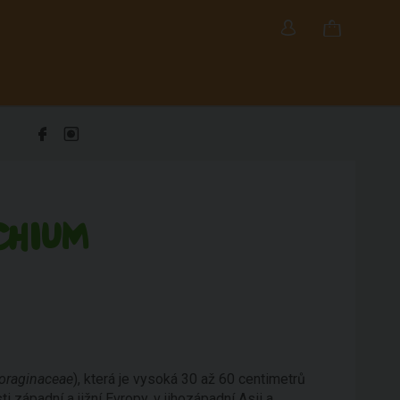
CHIUM
oraginaceae
), která je vysoká 30 až 60 centimetrů
i západní a jižní Evropy, v jihozápadní Asii a