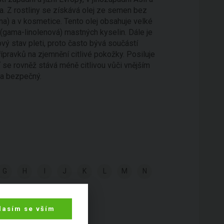
a. Z rostliny se získává olej ze semen bez
ina) a v kosmetice. Tento olej obsahuje velké
gama-linolenová) mastných kyselin. Dále je
vý stav pleti, proto často bývá součástí
ípravků na zjemnění citlivé pokožky. Posiluje
ť se rovněž stává méně citlivou vůči vnějším
za bezpečný.
G
H
I
J
K
L
M
N
lasím se vším