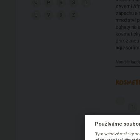
O
P
R
S
T
severní Afr
zápachu a n
U
V
X
Z
množství p
bohatý na a
kosmetickýc
přirozenou 
agresorům.
KOSMETI
1
O
P
Používáme soubor
Tyto webové stránky pou
cílem vylepšení uživate