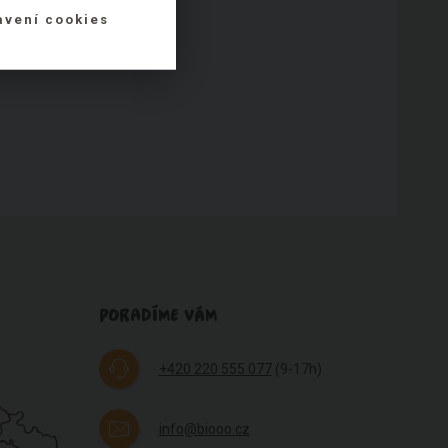
avení cookies
PORADÍME VÁM
+420 220 555 077
(9-17h)
info@biooo.cz