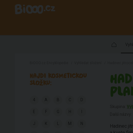
Vyhl
BiOOO.cz Encyklopedie
/
Vyhledat složení
/
Hadinec jitroce
HAD
NAJDI KOSMETICKOU
SLOŽKU:
PLA
4
A
B
C
D
Skupina:
Vý
E
F
G
H
I
Další názvy:
J
K
L
M
N
Hadinec jit
a kvete fia