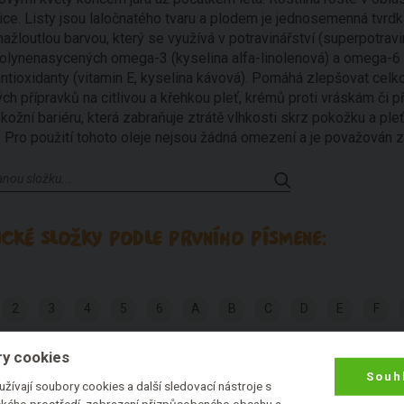
ice. Listy jsou laločnatého tvaru a plodem je jednosemenná tvrdk
ažloutlou barvou, který se využívá v potravinářství (superpotrav
olynenasycených omega-3 (kyselina alfa-linolenová) a omega-6 (
ntioxidanty (vitamin E, kyselina kávová). Pomáhá zlepšovat celko
h přípravků na citlivou a křehkou pleť, krémů proti vráskám či př
kožní bariéru, která zabraňuje ztrátě vlhkosti skrz pokožku a ple
 Pro použití tohoto oleje nejsou žádná omezení a je považován 
CKÉ SLOŽKY PODLE PRVNÍHO PÍSMENE:
2
3
4
5
6
A
B
C
D
E
F
Q
R
S
T
U
V
W
X
Y
Z
y cookies
Souh
žívají soubory cookies a další sledovací nástroje s
lského prostředí, zobrazení přizpůsobeného obsahu a