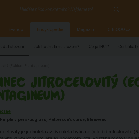
E-shop
Encyklopedie
Magazín
O BiOOO.cz
edat složení
Jak hodnotíme složení?
Co je INCI?
Certifikáty
lovitý (Echium Plantagineum)
INEC JITROCELOVITÝ (E
NTAGINEUM)
borné
Purple viper's-bugloss, Patterson's curse, Blueweed
rocelovitý je jednoletá až dvouletá bylina z čeledi brutnákovité (
B
lovými květy koncem jara až počátkem léta. Rostlina roste v oblast