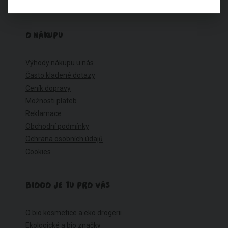
O NÁKUPU
Výhody nákupu u nás
Často kladené dotazy
Ceník dopravy
Možnosti plateb
Reklamace
Obchodní podmínky
Ochrana osobních údajů
Cookies
BIOOO JE TU PRO VÁS
O bio kosmetice a eko drogerii
Ekologické a bio značky