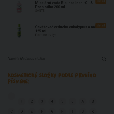
detail
Micelární voda Bio Inca Inchi-Oil &
Probiotika 200 ml
SANTE
detail
Osvěžovač vzduchu eukalyptus a máta
125 ml
Etamine du Lys
KOSMETICKÉ SLOŽKY PODLE PRVNÍHO
PÍSMENE:
1
2
3
4
5
6
A
B
C
D
E
F
G
H
I
J
K