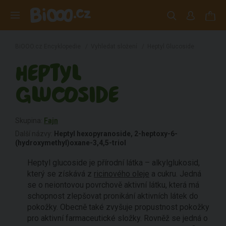
BiOOO.cz Encyklopedie
/
Vyhledat složení
/
Heptyl Glucoside
HEPTYL
GLUCOSIDE
Skupina:
Fajn
Další názvy:
Heptyl hexopyranoside, 2-heptoxy-6-
(hydroxymethyl)oxane-3,4,5-triol
Heptyl glucoside je přírodní látka – alkylglukosid,
který se získává z
ricinového oleje
a cukru. Jedná
se o neiontovou povrchově aktivní látku, která má
schopnost zlepšovat pronikání aktivních látek do
pokožky. Obecně také zvyšuje propustnost pokožky
pro aktivní farmaceutické složky. Rovněž se jedná o