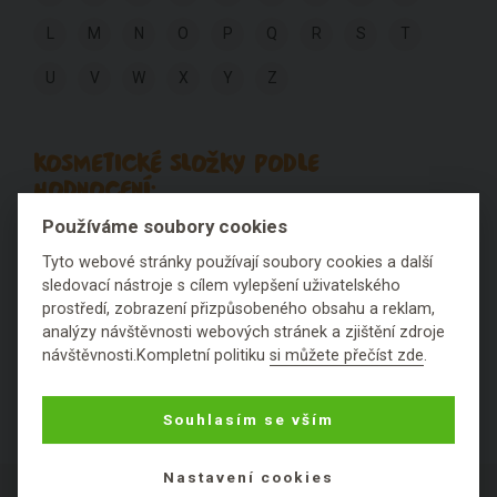
L
M
N
O
P
Q
R
S
T
U
V
W
X
Y
Z
KOSMETICKÉ SLOŽKY PODLE
HODNOCENÍ:
Používáme soubory cookies
Výborné
Fajn
Ok
Špatné
Fuj
Tyto webové stránky používají soubory cookies a další
sledovací nástroje s cílem vylepšení uživatelského
Nezařaditelné látky
prostředí, zobrazení přizpůsobeného obsahu a reklam,
analýzy návštěvnosti webových stránek a zjištění zdroje
návštěvnosti.Kompletní politiku
si můžete přečíst zde
.
Souhlasím se vším
Nastavení cookies