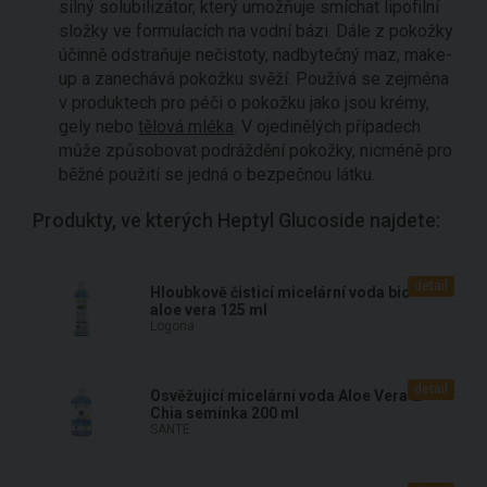
silný solubilizátor, který umožňuje smíchat lipofilní
složky ve formulacích na vodní bázi. Dále z pokožky
účinně odstraňuje nečistoty, nadbytečný maz, make-
up a zanechává pokožku svěží. Používá se zejména
v produktech pro péči o pokožku jako jsou krémy,
gely nebo
tělová mléka
. V ojedinělých případech
může způsobovat podráždění pokožky, nicméně pro
běžné použití se jedná o bezpečnou látku.
Produkty, ve kterých Heptyl Glucoside najdete:
detail
Hloubkově čisticí micelární voda bio
aloe vera 125 ml
Logona
detail
Osvěžující micelární voda Aloe Vera &
Chia semínka 200 ml
SANTE