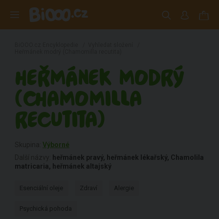
BiOOO.cz Encyklopedie
/
Vyhledat složení
/
Heřmánek modrý (Chamomilla recutita)
HEŘMÁNEK MODRÝ
(CHAMOMILLA
RECUTITA)
Skupina:
Výborné
Další názvy:
heřmánek pravý, heřmánek lékařský, Chamolila
matricaria, heřmánek altajský
Esenciální oleje
Zdraví
Alergie
Psychická pohoda