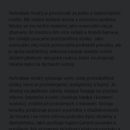
Heřmánek modrý je považován za jednu z nejléčivějších
rostlin. Má sladce bylinné aroma s ovocnými podtóny.
Modrý se mu neříká nadarmo, jeho esenciální olej je
zbarvený do modra a čím více sytější a tmavší barva je,
tím silnější jsou jeho protizánětlivé účinky. Jako
esenciální olej může potenciálně podráždit pokožku, ale
je spíše nedráždivý, dokonce naopak dokáže rychle
zklidnit jakékoliv alergické reakce, které se projevují
lokálně nebo na dýchacím ústrojí.
Heřmánek modrý vykazuje velmi silné protizánětlivé
účinky, navíc je protialergenní, analgetický a hojivý. Je
vhodný na jakékoliv záněty, nejlépe funguje na sliznice
střevní, žaludeční a ústní. Uvolňuje hladké i kosterní
svalstvo, zvláště při problémech s trávením. Snižuje
horečky, podporuje pocení a pomáhá s chudokrevností.
Je vhodný i na velmi citlivou pokožku trpící ekzémy a
dermatitidou, také urychluje hojení různých poranění a
popálenin. Má významně zklidňující efekt na psychiku a