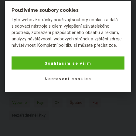
Používáme soubory cookies
1
2
3
4
5
6
A
B
Tyto webové stránky používají soubory cookies a další
sledovací nástroje s cílem vylepšení uživatelského
C
D
E
F
G
H
I
J
K
prostředí, zobrazení přizpůsobeného obsahu a reklam,
analýzy návštěvnosti webových stránek a zjištění zdroje
L
M
N
O
P
Q
R
S
T
návštěvnosti.Kompletní politiku
si můžete přečíst zde
.
U
V
W
X
Y
Z
Souhlasím se vším
KOSMETICKÉ SLOŽKY PODLE
Nastavení cookies
HODNOCENÍ:
Výborné
Fajn
Ok
Špatné
Fuj
Nezařaditelné látky