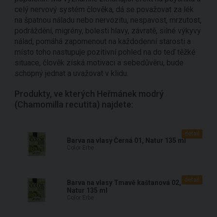
celý nervový systém člověka, dá se považovat za lék
na špatnou náladu nebo nervozitu, nespavost, mrzutost,
podráždění, migrény, bolesti hlavy, závratě, silné výkyvy
nálad, pomáhá zapomenout na každodenní starosti a
místo toho nastupuje pozitivní pohled na do teď těžké
situace, člověk získá motivaci a sebedůvěru, bude
schopný jednat a uvažovat v klidu.
Produkty, ve kterých Heřmánek modrý
(Chamomilla recutita) najdete:
detail
Barva na vlasy Černá 01, Natur 135 ml
Color Erbe
detail
Barva na vlasy Tmavě kaštanová 02,
Natur 135 ml
Color Erbe