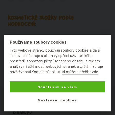
KOSMETICKÉ SLOŽKY PODLE
HODNOCENÍ:
Výborné
Fajn
Ok
Špatné
Fuj
Používáme soubory cookies
Nezařaditelné látky
Tyto webové stránky používají soubory cookies a další
sledovací nástroje s cílem vylepšení uživatelského
prostředí, zobrazení přizpůsobeného obsahu a reklam,
analýzy návštěvnosti webových stránek a zjištění zdroje
návštěvnosti.Kompletní politiku
si můžete přečíst zde
.
Souhlasím se vším
Nastavení cookies
O NÁKUPU