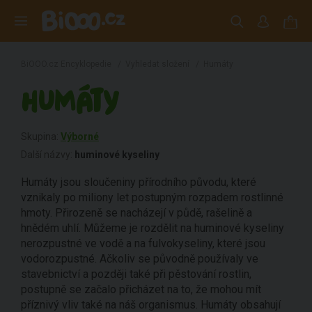
BiOOO.cz Encyklopedie
/
Vyhledat složení
/
Humáty
HUMÁTY
Skupina:
Výborné
Další názvy:
huminové kyseliny
Humáty jsou sloučeniny přírodního původu, které
vznikaly po miliony let postupným rozpadem rostlinné
hmoty. Přirozeně se nacházejí v půdě, rašelině a
hnědém uhlí. Můžeme je rozdělit na huminové kyseliny
nerozpustné ve vodě a na fulvokyseliny, které jsou
vodorozpustné. Ačkoliv se původně používaly ve
stavebnictví a později také při pěstování rostlin,
postupně se začalo přicházet na to, že mohou mít
příznivý vliv také na náš organismus. Humáty obsahují