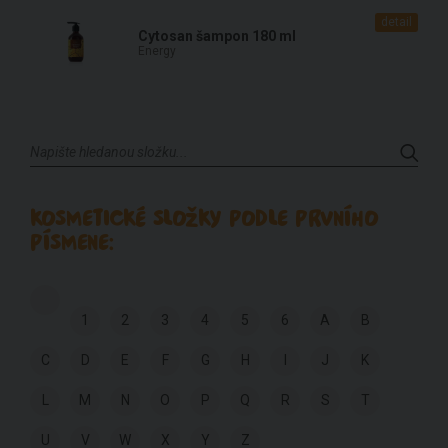
detail
Cytosan šampon 180 ml
Energy
KOSMETICKÉ SLOŽKY PODLE PRVNÍHO
PÍSMENE:
1
2
3
4
5
6
A
B
C
D
E
F
G
H
I
J
K
L
M
N
O
P
Q
R
S
T
U
V
W
X
Y
Z