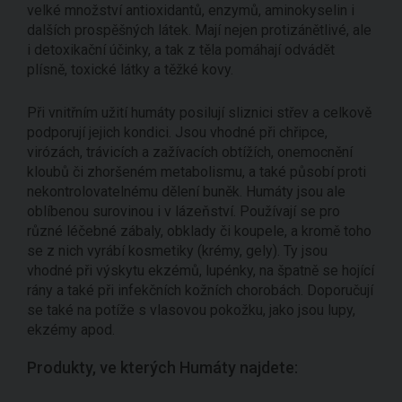
velké množství antioxidantů, enzymů, aminokyselin i
dalších prospěšných látek. Mají nejen protizánětlivé, ale
i detoxikační účinky, a tak z těla pomáhají odvádět
plísně, toxické látky a těžké kovy.
Při vnitřním užití humáty posilují sliznici střev a celkově
podporují jejich kondici. Jsou vhodné při chřipce,
virózách, trávicích a zažívacích obtížích, onemocnění
kloubů či zhoršeném metabolismu, a také působí proti
nekontrolovatelnému dělení buněk. Humáty jsou ale
oblíbenou surovinou i v lázeňství. Používají se pro
různé léčebné zábaly, obklady či koupele, a kromě toho
se z nich vyrábí kosmetiky (krémy, gely). Ty jsou
vhodné při výskytu ekzémů, lupénky, na špatně se hojící
rány a také při infekčních kožních chorobách. Doporučují
se také na potíže s vlasovou pokožku, jako jsou lupy,
ekzémy apod.
Produkty, ve kterých Humáty najdete: