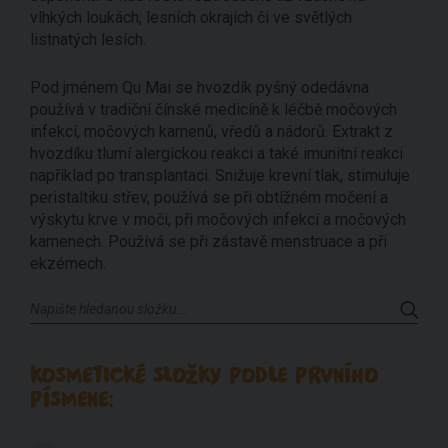
vlhkých loukách, lesních okrajích či ve světlých
listnatých lesích.
Pod jménem Qu Mai se hvozdík pyšný odedávna
používá v tradiční čínské medicíně k léčbě močových
infekcí, močových kamenů, vředů a nádorů. Extrakt z
hvozdíku tlumí alergickou reakci a také imunitní reakci
například po transplantaci. Snižuje krevní tlak, stimuluje
peristaltiku střev, používá se při obtížném močení a
výskytu krve v moči, při močových infekcí a močových
kamenech. Používá se při zástavě menstruace a při
ekzémech.
KOSMETICKÉ SLOŽKY PODLE PRVNÍHO
PÍSMENE: