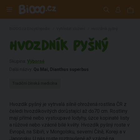
BiOOO.cz Encyklopedie
/
Vyhledat složení
/
Hvozdník pyšný
HVOZDNÍK PYŠNÝ
Skupina:
Výborné
Další názvy:
Qu Mai, Dianthus superbus
Tradiční čínská medicína
Hvozdík pyšný je vytrvalá silně ohrožená rostlina ČR z
čeledi hvozdíkovitých dorůstající až do70 cm. Rostliny
mají přímé nebo vystoupavé lodyhy, úzce kopinaté listy
a růžové nebo vzácně bílé květy. Hvozdík pyšný roste v
Evropě, na Sibiři, v Mongolsku, severní Číně, Koreji a v
Japonsku. U nás roste roztroušeně až vzácně na