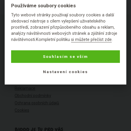
Používáme soubory cookies
Tyto webové stránky používají soubory cookies a další
sledovací nástroje s cílem vylepšení uživatelského
prostředí, zobrazení přizpůsobeného obsahu a reklam,
analýzy návštěvnosti webových stránek a zjištění zdroje
návštěvnosti.Kompletní politiku
si můžete přečíst zde
.
O NÁKUPU
Souhlasím se vším
Výhody nákupu u nás
Často kladené dotazy
Nastavení cookies
Ceník dopravy
Možnosti plateb
Reklamace
Obchodní podmínky
Ochrana osobních údajů
Cookies
BIOOO JE TU PRO VÁS