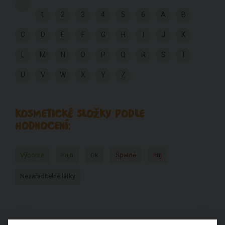
1
2
3
4
5
6
A
B
C
D
E
F
G
H
I
J
K
L
M
N
O
P
Q
R
S
T
U
V
W
X
Y
Z
KOSMETICKÉ SLOŽKY PODLE
HODNOCENÍ:
Výborné
Fajn
Ok
Špatné
Fuj
Nezařaditelné látky