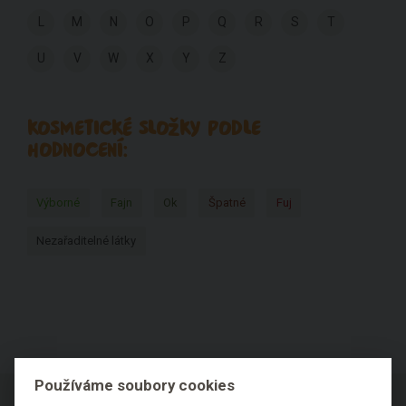
L
M
N
O
P
Q
R
S
T
U
V
W
X
Y
Z
KOSMETICKÉ SLOŽKY PODLE
HODNOCENÍ:
Výborné
Fajn
Ok
Špatné
Fuj
Nezařaditelné látky
Používáme soubory cookies