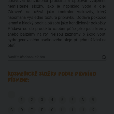
upravovat konzistenci produktu a spojovat vzájemně
nemísitelné složky, jako je například voda a olej.
Zároveň se užívá jako kontrolor viskozity, který
napomáhá výsledné textuře přípravku. Dodává pokožce
jemný a hladký pocit a působí jako kondicionér pokožky.
Přidává se do produktů osobní péče jako jsou krémy
anebo balzámy na rty. Nejsou záznamy o škodlivosti
hydrogenovaného arašídového oleje při jeho užívání na
pleť.
KOSMETICKÉ SLOŽKY PODLE PRVNÍHO
PÍSMENE:
1
2
3
4
5
6
A
B
C
D
E
F
G
H
I
J
K