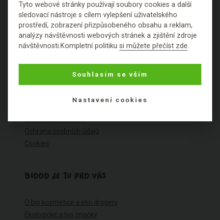
Tyto webové stránky používají soubory cookies a další
sledovací nástroje s cílem vylepšení uživatelského
prostředí, zobrazení přizpůsobeného obsahu a reklam,
O NÁKUPU
analýzy návštěvnosti webových stránek a zjištění zdroje
návštěvnosti.Kompletní politiku
si můžete přečíst zde
.
Výhody nákupu u nás
Často kladené dotazy
Souhlasím se vším
Ceník dopravy
Možnosti plateb
Nastavení cookies
Reklamace
Obchodní podmínky
Ochrana osobních údajů
Cookies
BIOOO JE TU PRO VÁS
O bio kosmetice a eko drogerii
Ekologické a bio značky