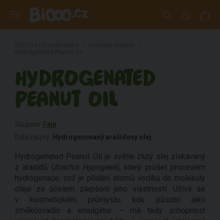
BiOOO.cz Encyklopedie
/
Vyhledat složení
/
Hydrogenated Peanut Oil
HYDROGENATED
PEANUT OIL
Skupina:
Fajn
Další názvy:
Hydrogenovaný arašídový olej
Hydrogenated Peanut Oil je světle žlutý olej získávaný
z arašídů (
Arachis Hypogaea
), který prošel procesem
hydrogenace, což je přidání atomů vodíku do molekuly
oleje za účelem zlepšení jeho vlastností. Užívá se
v kosmetickém průmyslu, kde působí jako
změkčovadlo a emulgátor – má tedy schopnost