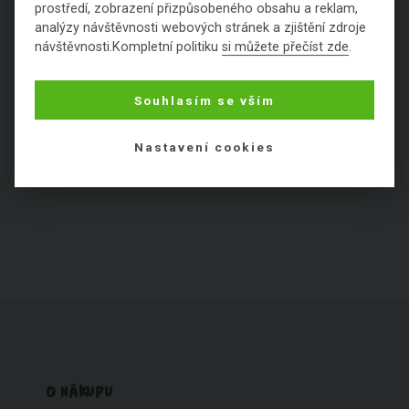
prostředí, zobrazení přizpůsobeného obsahu a reklam,
analýzy návštěvnosti webových stránek a zjištění zdroje
návštěvnosti.Kompletní politiku
si můžete přečíst zde
.
KOSMETICKÉ SLOŽKY PODLE
HODNOCENÍ:
Souhlasím se vším
Výborné
Fajn
Ok
Špatné
Fuj
Nastavení cookies
Nezařaditelné látky
O NÁKUPU