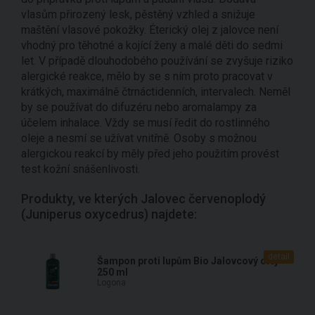
vlasům přirozený lesk, pěstěný vzhled a snižuje
maštění vlasové pokožky. Éterický olej z jalovce není
vhodný pro těhotné a kojící ženy a malé děti do sedmi
let. V případě dlouhodobého používání se zvyšuje riziko
alergické reakce, mělo by se s ním proto pracovat v
krátkých, maximálně čtrnáctidenních, intervalech. Neměl
by se používat do difuzéru nebo aromalampy za
účelem inhalace. Vždy se musí ředit do rostlinného
oleje a nesmí se užívat vnitřně. Osoby s možnou
alergickou reakcí by měly před jeho použitím provést
test kožní snášenlivosti.
Produkty, ve kterých Jalovec červenoplodý
(Juniperus oxycedrus) najdete:
detail
Šampon proti lupům Bio Jalovcový olej
250 ml
Logona