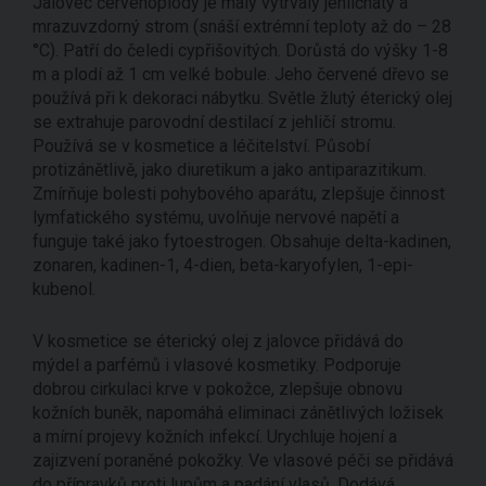
Jalovec červenoplodý je malý vytrvalý jehličnatý a
mrazuvzdorný strom (snáší extrémní teploty až do – 28
°C). Patří do čeledi cypřišovitých. Dorůstá do výšky 1-8
m a plodí až 1 cm velké bobule. Jeho červené dřevo se
používá při k dekoraci nábytku. Světle žlutý éterický olej
se extrahuje parovodní destilací z jehličí stromu.
Používá se v kosmetice a léčitelství. Působí
protizánětlivě, jako diuretikum a jako antiparazitikum.
Zmírňuje bolesti pohybového aparátu, zlepšuje činnost
lymfatického systému, uvolňuje nervové napětí a
funguje také jako fytoestrogen. Obsahuje delta-kadinen,
zonaren, kadinen-1, 4-dien, beta-karyofylen, 1-epi-
kubenol.
V kosmetice se éterický olej z jalovce přidává do
mýdel a parfémů i vlasové kosmetiky. Podporuje
dobrou cirkulaci krve v pokožce, zlepšuje obnovu
kožních buněk, napomáhá eliminaci zánětlivých ložisek
a mírní projevy kožních infekcí. Urychluje hojení a
zajizvení poraněné pokožky. Ve vlasové péči se přidává
do přípravků proti lupům a padání vlasů. Dodává