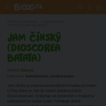
BiOOO.cz Encyklopedie
/
Vyhledat složení
/
Jam čínský (Dioscorea batata)
JAM ČÍNSKÝ
(DIOSCOREA
BATATA)
Skupina:
Výborné
Další názvy:
Světelný kořen, čínský brambor
Jam čínský je popínavá jednoděložná trvalka původem
z Číny, která se řadí do čeledi smldnicovitých
(
Dioscoreaceae
). Vyskytuje se především v tropech a
subtropech po celém světě. Potřebuje dobře