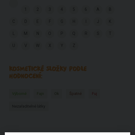
1
2
3
4
5
6
A
B
C
D
E
F
G
H
I
J
K
L
M
N
O
P
Q
R
S
T
U
V
W
X
Y
Z
KOSMETICKÉ SLOŽKY PODLE
HODNOCENÍ:
Výborné
Fajn
Ok
Špatné
Fuj
Nezařaditelné látky