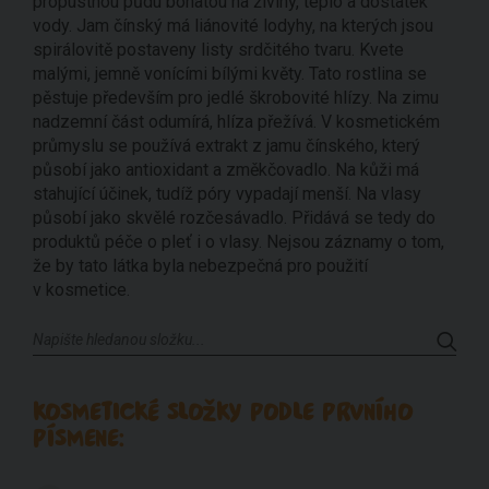
propustnou půdu bohatou na živiny, teplo a dostatek
vody. Jam čínský má liánovité lodyhy, na kterých jsou
spirálovitě postaveny listy srdčitého tvaru. Kvete
malými, jemně vonícími bílými květy. Tato rostlina se
pěstuje především pro jedlé škrobovité hlízy. Na zimu
nadzemní část odumírá, hlíza přežívá. V kosmetickém
průmyslu se používá extrakt z jamu čínského, který
působí jako antioxidant a změkčovadlo. Na kůži má
stahující účinek, tudíž póry vypadají menší. Na vlasy
působí jako skvělé rozčesávadlo. Přidává se tedy do
produktů péče o pleť i o vlasy. Nejsou záznamy o tom,
že by tato látka byla nebezpečná pro použití
v kosmetice.
KOSMETICKÉ SLOŽKY PODLE PRVNÍHO
PÍSMENE: