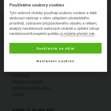
Používáme soubory cookies
Tyto webové stránky používají soubory cookies a další
sledovací nástroje s cílem vylepšení uživatelského
prostředí, zobrazení přizpůsobeného obsahu a reklam,
analýzy návštěvnosti webových stránek a zjištění zdroje
návštěvnosti.Kompletní politiku
si můžete přečíst zde
.
O NÁKUPU
Souhlasím se vším
Výhody nákupu u nás
Často kladené dotazy
Nastavení cookies
Ceník dopravy
Možnosti plateb
Reklamace
Obchodní podmínky
Ochrana osobních údajů
Cookies
BIOOO JE TU PRO VÁS