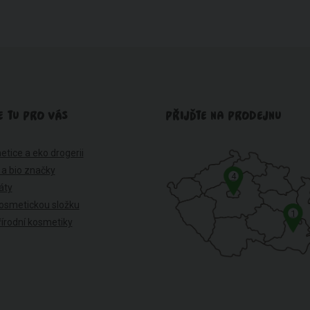
E TU PRO VÁS
PŘIJĎTE NA PRODEJNU
etice a eko drogerii
 a bio značky
4
káty
osmetickou složku
1
írodní kosmetiky