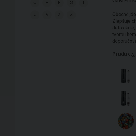
O
P
R
S
T
Obecně jde
U
V
X
Z
Zlepšuje ch
detoxikuje
tvorbu hem
doporučová
Produkty,