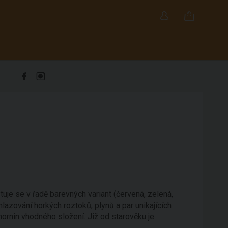
je se v řadě barevných variant (červená, zelená,
hlazování horkých roztoků, plynů a par unikajících
rnin vhodného složení. Již od starověku je