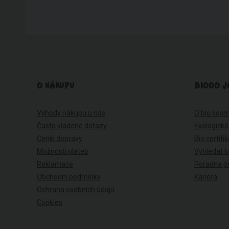
O NÁKUPU
BIOOO J
Výhody nákupu u nás
O bio kosm
Často kladené dotazy
Ekologické
Ceník dopravy
Bio certifi
Možnosti plateb
Vyhledat k
Reklamace
Poradna př
Obchodní podmínky
Kariéra
Ochrana osobních údajů
Cookies