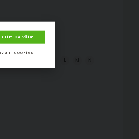
lasím se vším
avení cookies
G
H
I
J
K
L
M
N