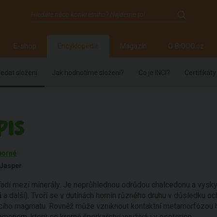
E-shop
Encyklopedie
Magazín
O BiOOO.cz
edat složení
Jak hodnotíme složení?
Co je INCI?
Certifikáty
PIS
borné
Jasper
řadí mezi minerály. Je neprůhlednou odrůdou chalcedonu a vyskytu
á a další). Tvoří se v dutinách hornin různého druhu v důsledku oc
cího magmatu. Rovněž může vzniknout kontaktní metamorfózou ho
menem, který se kromě šperkařství využívá i v esoterice.