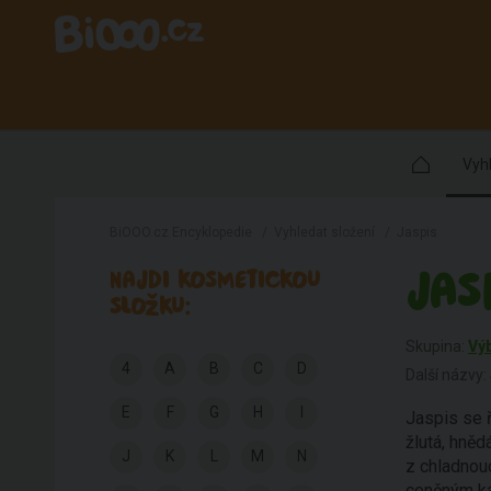
Vyhl
BiOOO.cz Encyklopedie
/
Vyhledat složení
/
Jaspis
JAS
NAJDI KOSMETICKOU
SLOŽKU:
Skupina:
Vý
4
A
B
C
D
Další názvy:
E
F
G
H
I
Jaspis se 
žlutá, hněd
J
K
L
M
N
z chladnou
ceněným ka