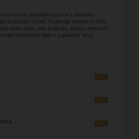
mi mocnostmi, zklamáním v lásce a závratěmi.
ilné podporující účinky. Podporuje imunitní systém,
je funkci střev, jater a žaludku. Měl by omezovat
nováhu minerálních látek v organismu. Bývá
detail
detail
 200 g
detail