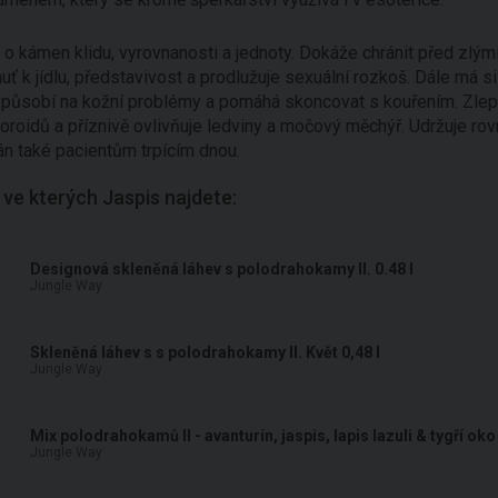
 o kámen klidu, vyrovnanosti a jednoty. Dokáže chránit před zlý
uť k jídlu, představivost a prodlužuje sexuální rozkoš. Dále má s
, působí na kožní problémy a pomáhá skoncovat s kouřením. Zlepšu
oroidů a příznivě ovlivňuje ledviny a močový měchýř. Udržuje rov
n také pacientům trpícím dnou.
 ve kterých Jaspis najdete:
Designová skleněná láhev s polodrahokamy II. 0.48 l
Jungle Way
Skleněná láhev s s polodrahokamy II. Květ 0,48 l
Jungle Way
Mix polodrahokamů II - avanturín, jaspis, lapis lazuli & tygří oko
Jungle Way