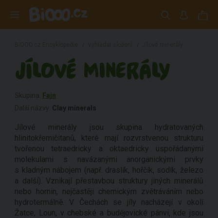
BiOOO.cz Encyklopedie
/
Vyhledat složení
/
Jílové minerály
JÍLOVÉ MINERÁLY
Skupina:
Fajn
Další názvy:
Clay minerals
Jílové minerály jsou skupina hydratovaných
hlinitokřemičitanů, které mají rozvrstvenou strukturu
tvořenou tetraedricky a oktaedricky uspořádanými
molekulami s navázanými anorganickými prvky
s kladným nábojem (např. draslík, hořčík, sodík, železo
a další). Vznikají přestavbou struktury jiných minerálů
nebo hornin, nejčastěji chemickým zvětráváním nebo
hydrotermálně. V Čechách se jíly nacházejí v okolí
Žatce, Loun, v chebské a budějovické pánvi, kde jsou