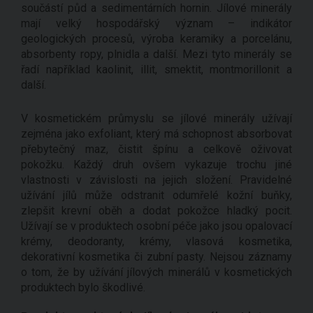
součástí půd a sedimentárních hornin. Jílové minerály
mají velký hospodářský význam – indikátor
geologických procesů, výroba keramiky a porcelánu,
absorbenty ropy, plnidla a další. Mezi tyto minerály se
řadí například kaolinit, illit, smektit, montmorillonit a
další.
V kosmetickém průmyslu se jílové minerály užívají
zejména jako exfoliant, který má schopnost absorbovat
přebytečný maz, čistit špínu a celkově oživovat
pokožku. Každý druh ovšem vykazuje trochu jiné
vlastnosti v závislosti na jejich složení. Pravidelné
užívání jílů může odstranit odumřelé kožní buňky,
zlepšit krevní oběh a dodat pokožce hladký pocit.
Užívají se v produktech osobní péče jako jsou opalovací
krémy, deodoranty, krémy, vlasová kosmetika,
dekorativní kosmetika či zubní pasty. Nejsou záznamy
o tom, že by užívání jílových minerálů v kosmetických
produktech bylo škodlivé.