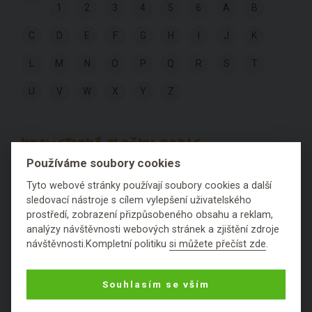
1
2
3
4
5
6
A
B
C
D
E
F
G
H
I
J
K
L
M
N
O
P
Q
R
S
T
U
V
W
X
Y
Z
KOSMETICKÉ SLOŽKY PODLE
HODNOCENÍ:
Používáme soubory cookies
Tyto webové stránky používají soubory cookies a další
sledovací nástroje s cílem vylepšení uživatelského
Výborné
Fajn
Ok
Špatné
Fuj
prostředí, zobrazení přizpůsobeného obsahu a reklam,
analýzy návštěvnosti webových stránek a zjištění zdroje
Nezařaditelné látky
návštěvnosti.Kompletní politiku
si můžete přečíst zde
.
Souhlasím se vším