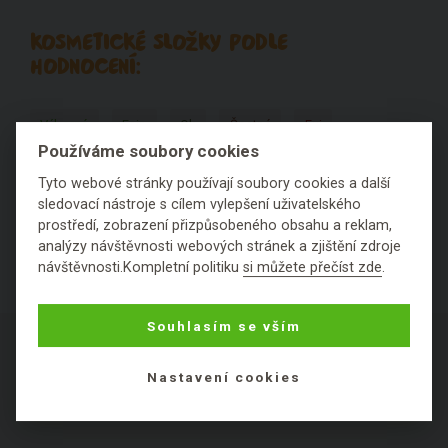
KOSMETICKÉ SLOŽKY PODLE
HODNOCENÍ:
Výborné
Fajn
Ok
Špatné
Fuj
Používáme soubory cookies
Nezařaditelné látky
Tyto webové stránky používají soubory cookies a další
sledovací nástroje s cílem vylepšení uživatelského
prostředí, zobrazení přizpůsobeného obsahu a reklam,
analýzy návštěvnosti webových stránek a zjištění zdroje
návštěvnosti.Kompletní politiku
si můžete přečíst zde
.
Souhlasím se vším
Nastavení cookies
O NÁKUPU