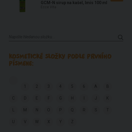
GCM-N sirup na kašel, Imis 100 ml
Ecce Vita
KOSMETICKÉ SLOŽKY PODLE PRVNÍHO
PÍSMENE:
1
2
3
4
5
6
A
B
C
D
E
F
G
H
I
J
K
L
M
N
O
P
Q
R
S
T
U
V
W
X
Y
Z