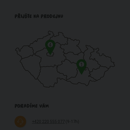
PŘIJĎTE NA PRODEJNU
4
1
PORADÍME VÁM
+420 220 555 077
(9-17h)