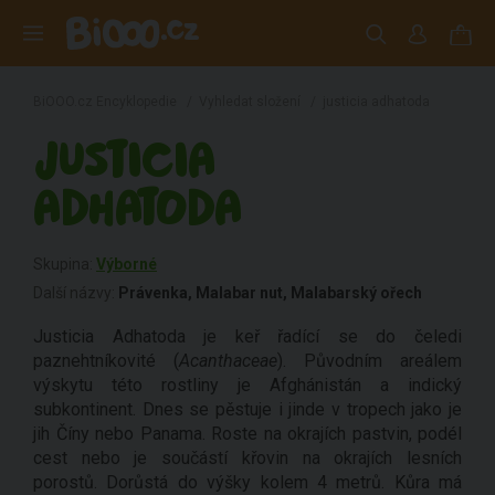
BiOOO.cz Encyklopedie
/
Vyhledat složení
/
justicia adhatoda
JUSTICIA
ADHATODA
Skupina:
Výborné
Další názvy:
Právenka, Malabar nut, Malabarský ořech
Justicia Adhatoda je keř řadící se do čeledi
paznehtníkovité (
Acanthaceae
). Původním areálem
výskytu této rostliny je Afghánistán a indický
subkontinent. Dnes se pěstuje i jinde v tropech jako je
jih Číny nebo Panama. Roste na okrajích pastvin, podél
cest nebo je součástí křovin na okrajích lesních
porostů. Dorůstá do výšky kolem 4 metrů. Kůra má