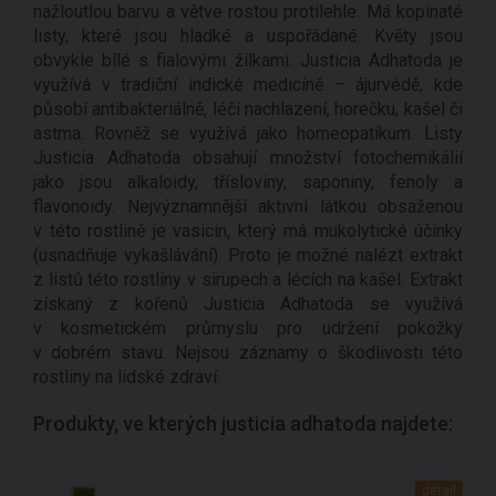
nažloutlou barvu a větve rostou protilehle. Má kopinaté
listy, které jsou hladké a uspořádané. Květy jsou
obvykle bílé s fialovými žilkami. Justicia Adhatoda je
využívá v tradiční indické medicíně – ájurvédě, kde
působí antibakteriálně, léčí nachlazení, horečku, kašel či
astma. Rovněž se využívá jako homeopatikum. Listy
Justicia Adhatoda obsahují množství fotochemikálií
jako jsou alkaloidy, třísloviny, saponiny, fenoly a
flavonoidy. Nejvýznamnější aktivní látkou obsaženou
v této rostlině je vasicin, který má mukolytické účinky
(usnadňuje vykašlávání). Proto je možné nalézt extrakt
z listů této rostliny v sirupech a lécích na kašel. Extrakt
získaný z kořenů Justicia Adhatoda se využívá
v kosmetickém průmyslu pro udržení pokožky
v dobrém stavu. Nejsou záznamy o škodlivosti této
rostliny na lidské zdraví.
Produkty, ve kterých justicia adhatoda najdete:
detail