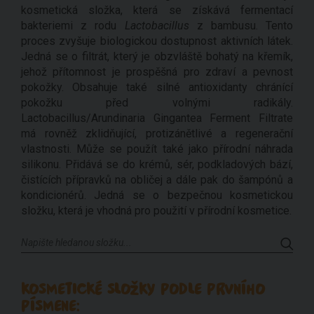
kosmetická složka, která se získává fermentací
bakteriemi z rodu
Lactobacillus
z bambusu. Tento
proces zvyšuje biologickou dostupnost aktivních látek.
Jedná se o filtrát, který je obzvláště bohatý na křemík,
jehož přítomnost je prospěšná pro zdraví a pevnost
pokožky. Obsahuje také silné antioxidanty chránící
pokožku před volnými radikály.
Lactobacillus/Arundinaria Gingantea Ferment Filtrate
má rovněž zklidňující, protizánětlivé a regenerační
vlastnosti. Může se použít také jako přírodní náhrada
silikonu. Přidává se do krémů, sér, podkladových bází,
čistících přípravků na obličej a dále pak do šampónů a
kondicionérů. Jedná se o bezpečnou kosmetickou
složku, která je vhodná pro použití v přírodní kosmetice.
KOSMETICKÉ SLOŽKY PODLE PRVNÍHO
PÍSMENE: