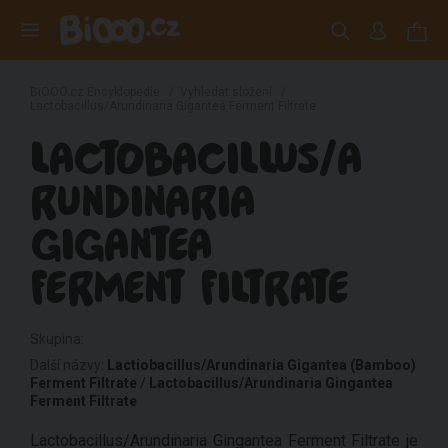
BiOOO.cz Encyklopedie
/
Vyhledat složení
/
Lactobacillus/Arundinaria Gigantea Ferment Filtrate
LACTOBACILLUS/A
RUNDINARIA
GIGANTEA
FERMENT FILTRATE
Skupina:
Další názvy:
Lactiobacillus/Arundinaria Gigantea (Bamboo)
Ferment Filtrate
/
Lactobacillus/Arundinaria Gingantea
Ferment Filtrate
Lactobacillus/Arundinaria Gingantea Ferment Filtrate je