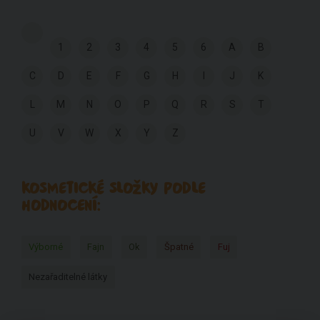
1
2
3
4
5
6
A
B
C
D
E
F
G
H
I
J
K
L
M
N
O
P
Q
R
S
T
U
V
W
X
Y
Z
KOSMETICKÉ SLOŽKY PODLE
HODNOCENÍ:
Výborné
Fajn
Ok
Špatné
Fuj
Nezařaditelné látky