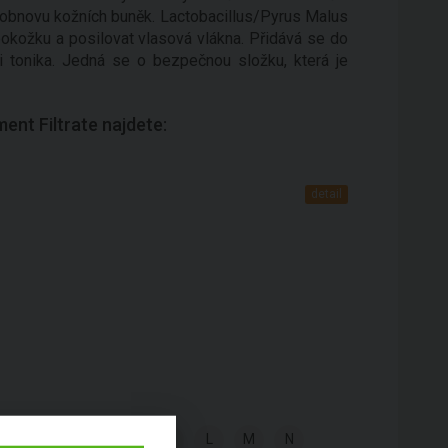
e obnovu kožních buněk. Lactobacillus/Pyrus Malus
pokožku a posilovat vlasová vlákna. Přidává se do
i tonika. Jedná se o bezpečnou složku, která je
ent Filtrate najdete:
detail
G
H
I
J
K
L
M
N