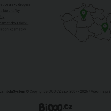
etice a eko drogerii
 a bio značky
4
káty
osmetickou složku
1
írodní kosmetiky
LambdaSystem
© Copyright BIOOO.CZ s.r.o. 2007 - 2026 / Všechna pr