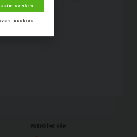
lasím se vším
avení cookies
PORADÍME VÁM