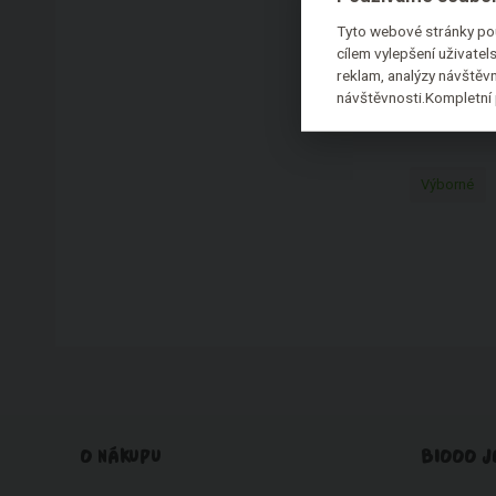
Tyto webové stránky pou
O
P
cílem vylepšení uživate
reklam, analýzy návštěvn
návštěvnosti.Kompletní 
KOSMETI
Výborné
O NÁKUPU
BIOOO J