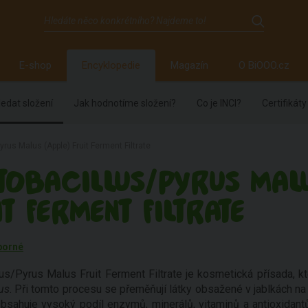
E-shop
Encyklopedie
Magazín
O BiOOO.cz
edat složení
Jak hodnotíme složení?
Co je INCI?
Certifikáty
yrus Malus (Apple) Fruit Ferment Filtrate
TOBACILLUS/PYRUS MALU
IT FERMENT FILTRATE
borné
lus/Pyrus Malus Fruit Ferment Filtrate je kosmetická přísada, kt
us
. Při tomto procesu se přeměňují látky obsažené v jablkách na 
bsahuje vysoký podíl enzymů, minerálů, vitaminů a antioxidantů.