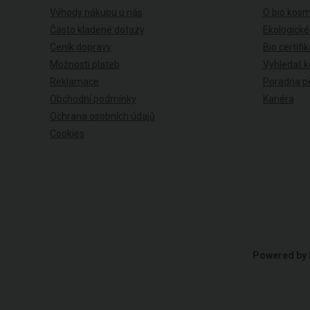
Výhody nákupu u nás
O bio kosm
Často kladené dotazy
Ekologické
Ceník dopravy
Bio certifi
Možnosti plateb
Vyhledat k
Reklamace
Poradna př
Obchodní podmínky
Kariéra
Ochrana osobních údajů
Cookies
Powered by