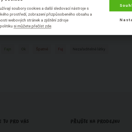
Souh
žívají soubory cookies a další sledovací nástroje s
Q
R
S
T
U
V
W
X
Y
Z
lského prostředí, zobrazení přizpůsobeného obsahu a
osti webových stránek a zjištění zdroje
Nast
politiku
si můžete přečíst zde
.
CKÉ SLOŽKY PODLE HODNOCENÍ:
Fajn
Ok
Špatné
Fuj
Nezařaditelné látky
E TU PRO VÁS
PŘIJĎTE NA PRODEJNU