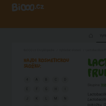
Vyhl
BiOOO.cz Encyklopedie
/
Vyhledat složení
/
Lactobacillus/P
LAC
NAJDI KOSMETICKOU
SLOŽKU:
FRU
4
A
B
C
D
Skupina:
Vý
E
F
G
H
I
Lactobacil
J
K
L
M
N
Lactobacill
pokožku. O