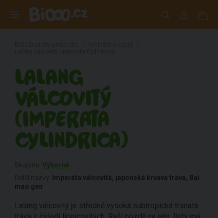
BiOOO.cz Encyklopedie
/
Vyhledat složení
/
Lalang válcovitý (Imperata Cylindrica)
LALANG
VÁLCOVITÝ
(IMPERATA
CYLINDRICA)
Skupina:
Výborné
Další názvy:
Imperáta válcovitá, japonská krvavá tráva, Bai
mao gen
Lalang válcovitý je středně vysoká subtropická trsnatá
tráva z čeledi lipnicovitých. Raší pozdě na jaře, listy má