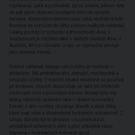
vzpřímené, úzké a podlouhlé, zprvu zelené, během léta
se pak jejich zbarvení postupně mění na výrazně
červené. Klasovitá květenství jsou úzká, hedvábně bílá.
Rostlina se rozrůstá do šířky pomocí mělkých oddenků.
Lalang pochází z východní a jihovýchodní Asie, v
současnosti je rozšířen také v dalších částech Asie, v
Austrálii, Africe i Oceánii. U nás se výjimečně pěstuje
jako okrasná travina.
Sušený oddenek lalangu válcovitého je využíván v
léčitelství. Má antibakteriální, stahující, močopudné a
tonizační účinky. V tradiční čínské medicíně se používá
při krvácení, otocích, doporučuje se také při infekcích
močových cest a poruchách trávení. Kromě toho má
lalang válcovitý uplatnění také v oblasti kosmetiky.
Extrakt z této rostliny obsahuje draslík a další látky,
které mají silné a dlouhodobé hydratační schopnosti. Z
tohoto důvodu bývá obsažen v kosmetických
produktech určených k péči o pleť, případně vlasy,
zejména v hydratačních krémech apod.