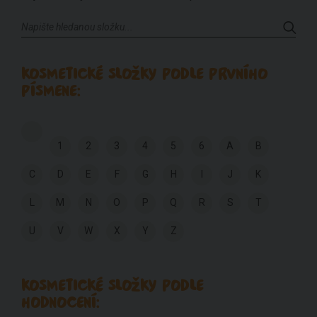
KOSMETICKÉ SLOŽKY PODLE PRVNÍHO
PÍSMENE:
1
2
3
4
5
6
A
B
C
D
E
F
G
H
I
J
K
L
M
N
O
P
Q
R
S
T
U
V
W
X
Y
Z
KOSMETICKÉ SLOŽKY PODLE
HODNOCENÍ: