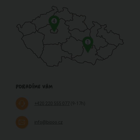
4
1
PORADÍME VÁM
+420 220 555 077
(9-17h)
info@biooo.cz