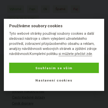
Výborné
Fajn
Ok
Špatné
Fuj
Nezařaditelné látky
Používáme soubory cookies
Tyto webové stránky používají soubory cookies a další
sledovací nástroje s cílem vylepšení uživatelského
prostředí, zobrazení přizpůsobeného obsahu a reklam,
analýzy návštěvnosti webových stránek a zjištění zdroje
návštěvnosti.Kompletní politiku
si můžete přečíst zde
.
Souhlasím se vším
O NÁKUPU
Nastavení cookies
Výhody nákupu u nás
Často kladené dotazy
Ceník dopravy