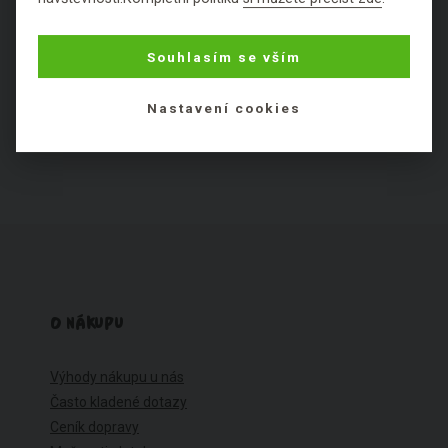
Výborné
Fajn
Ok
Špatné
Fuj
Souhlasím se vším
Nezařaditelné látky
Nastavení cookies
O NÁKUPU
Výhody nákupu u nás
Často kladené dotazy
Ceník dopravy