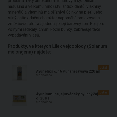
produktů. Díky antokanům, fenolovým kyselinám
nasusinu a velkému množství antioxidantů, vlákniny,
minerálů a vitaminů má příznivé účinky na pleť. Jeho
silný antioxidační charakter napomáhá omlazovat a
změkčovat pleť a sjednocuje její barevný tón. Bojuje s
volnými radikály, chrání kožní buňky, zabraňuje také
vypadávání vlasů.
Produkty, ve kterých Lilek vejcoplodý (Solanum
melongena) najdete:
detail
Ayur elixír č. 16 Punarasawaya 220 ml
Siddhalepa
detail
Ayur Immune, ajurvédský bylinný čaj 40
g, 20 ks
Siddhalepa