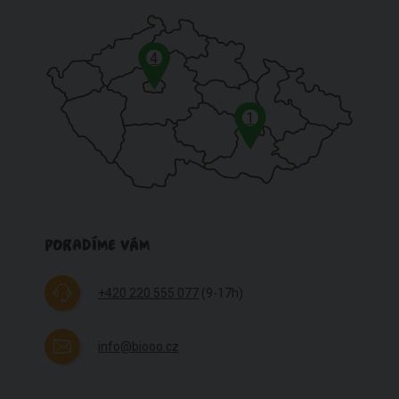
4
1
PORADÍME VÁM
+420 220 555 077
(9-17h)
info@biooo.cz