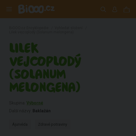
BiOOO.cz Encyklopedie
/
Vyhledat složení
/
Lilek vejcoplodý (Solanum melongena)
LILEK
VEJCOPLODÝ
(SOLANUM
MELONGENA)
Skupina:
Výborné
Další názvy:
Baklažán
Ájurvéda
Zdravé potraviny