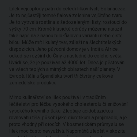
Lilek vejcoplodý patří do čeledi lilkovitých, Solanaceae.
Je to nejčastěji temně fialová zelenina vejčitého tvaru.
Je to vytrvalá rostlina s šedozelenými listy, rostoucí do
výšky 70 cm. Kromě klasické odrůdy můžeme narazit
také např. na žíhanou bílo-fialovou variantu nebo čistě
bílou. Může mít i kulatý tvar, záleží na šlechtitelských
dispozicích. Jeho původní domov je v Indii a Africe,
odkud se rozšířil do Číny a následně do celého světa.
Uvádí se, že je používán až 4000 let. Dnes je pěstován
ve všech teplých a mírných oblastech naší planety. V
Evropě, Itálii a Španělsku tvoří tři čtvrtiny celkové
zemědělské produkce.
Mimo kulinářství se lilek používá i v tradičním
léčitelství pro léčbu vysokého cholesterolu či snižování
vysokého krevního tlaku. Zlepšuje acidobazickou
rovnováhu těla, působí jako diuretikum a projímadlo, a je
proto vhodný při otocích. V kosmetickém průmyslu se
lilek moc často nevyužívá. Napomáhá zlepšit viskozitu