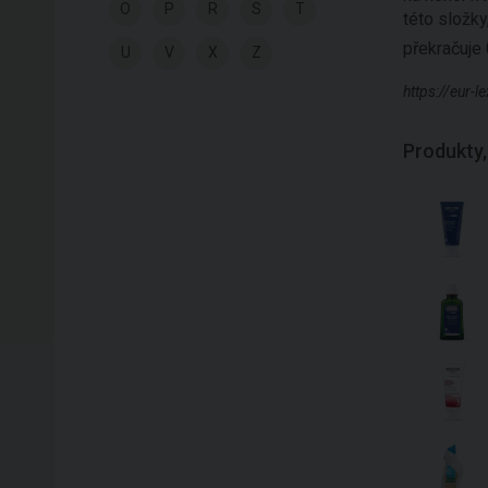
O
P
R
S
T
této složky
překračuje 
U
V
X
Z
https://eur
Produkty,