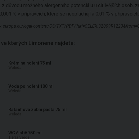
, z důvodu možného alergenního potenciálu u citlivějších osob, z
0,001 % v přípravcích, které se neoplachují a 0,01 % v přípravcích
-lex.europa.eu/legal-content/CS/TXT/PDF/?uri=CELEX:32009R1223&from=
 ve kterých Limonene najdete:
Krém na holení 75 ml
Weleda
Voda po holení 100 ml
Weleda
Ratanhová zubní pasta 75 ml
Weleda
WC čistič 750 ml
Tierra Verde