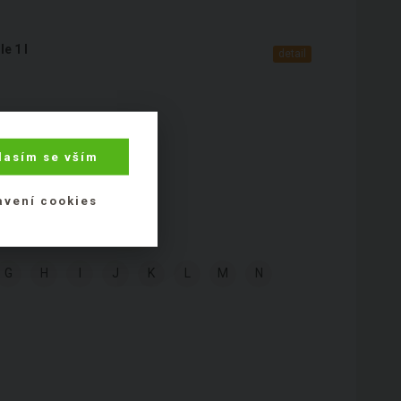
e 1 l
detail
lasím se vším
avení cookies
G
H
I
J
K
L
M
N