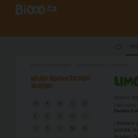
Vyhl
BiOOO.cz Encyklopedie
/
Vyhledat složení
/
Limonene
LIM
NAJDI KOSMETICKOU
SLOŽKU:
Skupina:
Vý
4
A
B
C
D
Další názvy:
Parfém (Li
E
F
G
H
I
Limonene je
J
K
L
M
N
podobě, lze
na konci IN