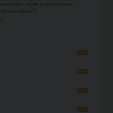
aznamenána v případě, že její koncentrace
[1]
, které se oplachují
.
CS
detail
detail
detail
detail