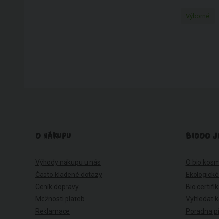
Výborné
O NÁKUPU
BIOOO J
Výhody nákupu u nás
O bio kosm
Často kladené dotazy
Ekologické
Ceník dopravy
Bio certifi
Možnosti plateb
Vyhledat k
Reklamace
Poradna př