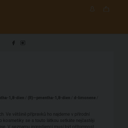
tha-1,8-dien
/
(R)—pmentha-1,8-dien
/
d-limonene
/
ch. Ve většině přípravků ho najdeme v přírodní
bio kosmetiky se s touto látkou setkáte nejčastěji
leje. V seznamu ingrediencí musí být přítomnost