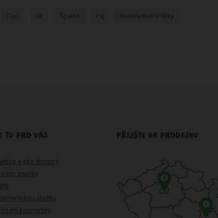
Fajn
Ok
Špatné
Fuj
Nezařaditelné látky
E TU PRO VÁS
PŘIJĎTE NA PRODEJNU
etice a eko drogerii
 a bio značky
4
káty
osmetickou složku
1
írodní kosmetiky