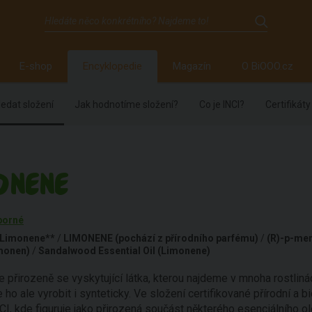
E-shop
Encyklopedie
Magazín
O BiOOO.cz
edat složení
Jak hodnotíme složení?
Co je INCI?
Certifikáty
ONENE
borné
Limonene**
/
LIMONENE (pochází z přírodního parfému)
/
(R)-p-men
monen)
/
Sandalwood Essential Oil (Limonene)
 přirozeně se vyskytující látka, kterou najdeme v mnoha rostliná
 ho ale vyrobit i synteticky. Ve složení certifikované přírodní a 
CI, kde figuruje jako přirozená součást některého esenciálního o