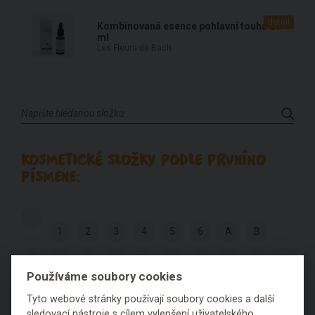
detail
Kombinovaná esence pohlavní touha 20
ml
Les Fleurs de Bach
KOSMETICKÉ SLOŽKY PODLE PRVNÍHO
PÍSMENE:
1
2
3
4
5
6
A
B
C
D
E
F
G
H
I
J
K
Používáme soubory cookies
L
M
N
O
P
Q
R
S
T
Tyto webové stránky používají soubory cookies a další
sledovací nástroje s cílem vylepšení uživatelského