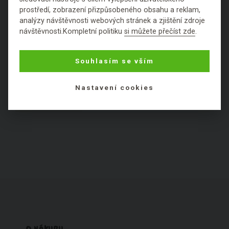
U
V
W
X
Y
Z
prostředí, zobrazení přizpůsobeného obsahu a reklam,
analýzy návštěvnosti webových stránek a zjištění zdroje
návštěvnosti.Kompletní politiku
si můžete přečíst zde
.
KOSMETICKÉ SLOŽKY PODLE
HODNOCENÍ:
Souhlasím se vším
Výborné
Fajn
Ok
Špatné
Fuj
Nastavení cookies
Nezařaditelné látky