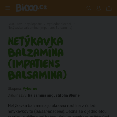
BiOOO.cz Encyklopedie
/
Vyhledat složení
/
Netýkavka balzamína (Impatiens Balsamina)
NETÝKAVKA
BALZAMÍNA
(IMPATIENS
BALSAMINA)
Skupina:
Výborné
Další názvy:
Balsamina angustifolia Blume
Netýkavka balzamína je okrasná rostlina z čeledi
netýkavkovité (
Balsaminaceae
). Jedná se o jednoletou