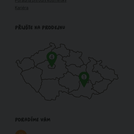
Poradna přírodní kosmetiky
Kariéra
PŘIJĎTE NA PRODEJNU
4
1
PORADÍME VÁM