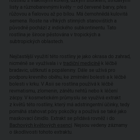
rostlinu s vláknitými kořeny, úzkým stonkem, střídavými
listy a různobarevnými květy – od červené barvy, přes
růžovou a fialovou až po bílou. Má černohnědá kulovitá
semena. Roste na vlhkých stinných stanovištích a
původně pochází z indického subkontinentu. Tato
rostlina je široce pěstována v tropických a
subtropických oblastech.
Nejčastější využití této rostliny je jako okrasa do zahrad,
nicméně se využívala i v
tradiční medicíně
k léčbě
bradavic, uštknutí a popáleniny. Dále se užívá pro
podporu krevního oběhu, ke zmírnění bolesti a k léčbě
bolesti v krku. V Asii se rostlina používá k léčbě
revmatismu, zlomenin, zánětu nehtů nebo k léčení
zácpy. V kosmetickém průmyslu se využívá extrakt
z květů této rostliny, který má adstringentní účinky, tedy
pomáhá stahovat póry pokožky a používá se také jako
maskovací činidlo. Extrakt se přidává rovněž i do
Bachových květových esencí
. Nejsou vedeny záznamy
o škodlivosti tohoto extraktu.