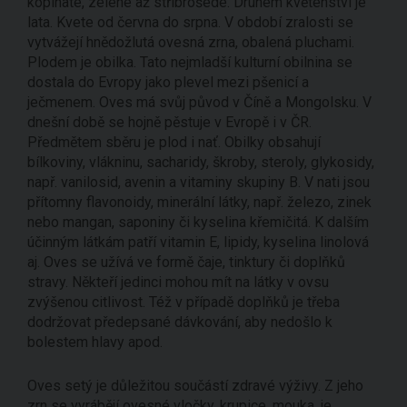
kopinaté, zelené až stříbrošedé. Druhem květenství je
lata. Kvete od června do srpna. V období zralosti se
vytvážejí hnědožlutá ovesná zrna, obalená pluchami.
Plodem je obilka. Tato nejmladší kulturní obilnina se
dostala do Evropy jako plevel mezi pšenicí a
ječmenem. Oves má svůj původ v Číně a Mongolsku. V
dnešní době se hojně pěstuje v Evropě i v ČR.
Předmětem sběru je plod i nať. Obilky obsahují
bílkoviny, vlákninu, sacharidy, škroby, steroly, glykosidy,
např. vanilosid, avenin a vitaminy skupiny B. V nati jsou
přítomny flavonoidy, minerální látky, např. železo, zinek
nebo mangan, saponiny či kyselina křemičitá. K dalším
účinným látkám patří vitamin E, lipidy, kyselina linolová
aj. Oves se užívá ve formě čaje, tinktury či doplňků
stravy. Někteří jedinci mohou mít na látky v ovsu
zvýšenou citlivost. Též v případě doplňků je třeba
dodržovat předepsané dávkování, aby nedošlo k
bolestem hlavy apod.
Oves setý je důležitou součástí zdravé výživy. Z jeho
zrn se vyrábějí ovesné vločky, krupice, mouka, je