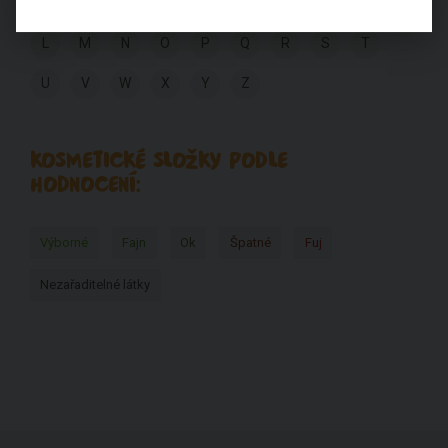
C
D
E
F
G
H
I
J
K
L
M
N
O
P
Q
R
S
T
U
V
W
X
Y
Z
KOSMETICKÉ SLOŽKY PODLE
HODNOCENÍ:
Výborné
Fajn
Ok
Špatné
Fuj
Nezařaditelné látky