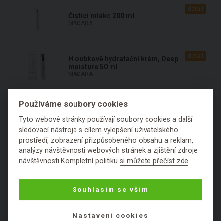
detail
Čisticí mléko 200 ml
MÁDARA
detail
Hloubkově hydratační krém, Deep
moisture 50 ml
MÁDARA
Používáme soubory cookies
Tyto webové stránky používají soubory cookies a další
sledovací nástroje s cílem vylepšení uživatelského
prostředí, zobrazení přizpůsobeného obsahu a reklam,
KOSMETICKÉ SLOŽKY PODLE PRVNÍHO
analýzy návštěvnosti webových stránek a zjištění zdroje
návštěvnosti.Kompletní politiku
si můžete přečíst zde
.
PÍSMENE:
Souhlasím se vším
1
2
3
4
5
6
A
B
Nastavení cookies