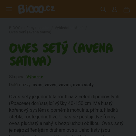
BiOOO.cz Encyklopedie
/
Vyhledat složení
/
Oves setý (Avena sativa)
OVES SETÝ (AVENA
SATIVA)
Skupina:
Výborné
Další názvy:
ovos, voves, vovos, ovos siaty
Oves setý je jednoletá rostlina z čeledi lipnicovitých
(
Poaceae
) dorůstající výšky 40-150 cm. Má hustý
kořenový systém a poměrně mohutná, přímá, hladká
stébla, roste jednotlivě. U nás se pěstují dvě formy:
oves pluchatý a nahý s bezpluchou obilkou. Oves setý
je nejrozšířenějším druhem ovsa. Jeho listy jsou