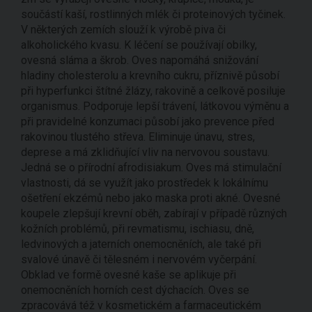
součástí kaší, rostlinných mlék či proteinových tyčinek.
V některých zemích slouží k výrobě piva či
alkoholického kvasu. K léčení se používají obilky,
ovesná sláma a škrob. Oves napomáhá snižování
hladiny cholesterolu a krevního cukru, příznivě působí
při hyperfunkci štítné žlázy, rakovině a celkově posiluje
organismus. Podporuje lepší trávení, látkovou výměnu a
při pravidelné konzumaci působí jako prevence před
rakovinou tlustého střeva. Eliminuje únavu, stres,
deprese a má zklidňující vliv na nervovou soustavu.
Jedná se o přírodní afrodisiakum. Oves má stimulační
vlastnosti, dá se využít jako prostředek k lokálnímu
ošetření ekzémů nebo jako maska proti akné. Ovesné
koupele zlepšují krevní oběh, zabírají v případě různých
kožních problémů, při revmatismu, ischiasu, dně,
ledvinových a jaterních onemocněních, ale také při
svalové únavě či tělesném i nervovém vyčerpání.
Obklad ve formě ovesné kaše se aplikuje při
onemocněních horních cest dýchacích. Oves se
zpracovává též v kosmetickém a farmaceutickém