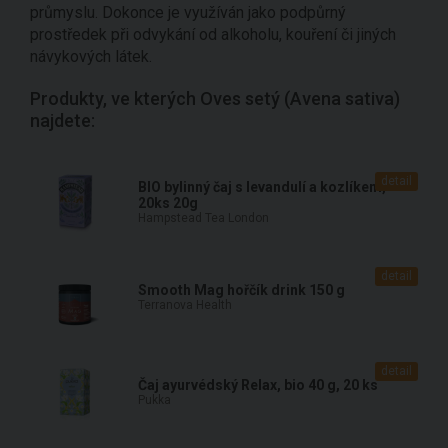
průmyslu. Dokonce je využíván jako podpůrný
prostředek při odvykání od alkoholu, kouření či jiných
návykových látek.
Produkty, ve kterých Oves setý (Avena sativa)
najdete:
detail
BIO bylinný čaj s levandulí a kozlíkem,
20ks 20g
Hampstead Tea London
detail
Smooth Mag hořčík drink 150 g
Terranova Health
detail
Čaj ayurvédský Relax, bio 40 g, 20 ks
Pukka