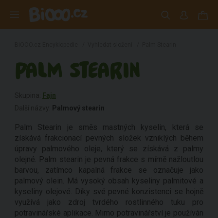
BiOOO.cz Encyklopedie
/
Vyhledat složení
/
Palm Stearin
PALM STEARIN
Skupina:
Fajn
Další názvy:
Palmový stearin
Palm Stearin je směs mastných kyselin, která se
získává frakcionací pevných složek vzniklých během
úpravy palmového oleje, který se získává z palmy
olejné. Palm stearin je pevná frakce s mírně nažloutlou
barvou, zatímco kapalná frakce se označuje jako
palmový olein. Má vysoký obsah kyseliny palmitové a
kyseliny olejové. Díky své pevné konzistenci se hojně
využívá jako zdroj tvrdého rostlinného tuku pro
potravinářské aplikace. Mimo potravinářství je používán