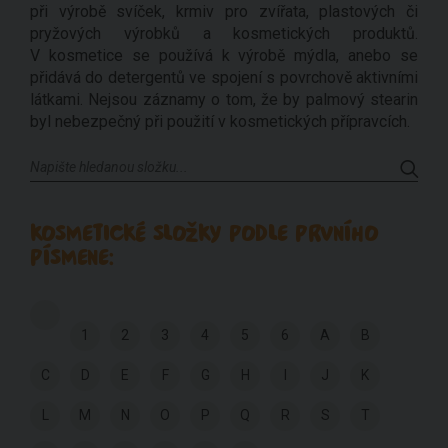
při výrobě svíček, krmiv pro zvířata, plastových či
pryžových výrobků a kosmetických produktů.
V kosmetice se používá k výrobě mýdla, anebo se
přidává do detergentů ve spojení s povrchově aktivními
látkami. Nejsou záznamy o tom, že by palmový stearin
byl nebezpečný při použití v kosmetických přípravcích.
KOSMETICKÉ SLOŽKY PODLE PRVNÍHO
PÍSMENE:
1
2
3
4
5
6
A
B
C
D
E
F
G
H
I
J
K
L
M
N
O
P
Q
R
S
T