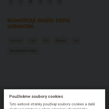
U
V
W
X
Y
Z
KOSMETICKÉ SLOŽKY PODLE
HODNOCENÍ:
Výborné
Fajn
Ok
Špatné
Fuj
Nezařaditelné látky
Používáme soubory cookies
Tyto webové stránky používají soubory cookies a další