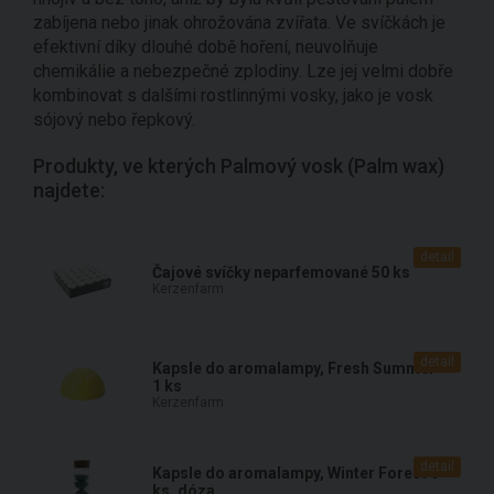
zabíjena nebo jinak ohrožována zvířata. Ve svíčkách je
efektivní díky dlouhé době hoření, neuvolňuje
chemikálie a nebezpečné zplodiny. Lze jej velmi dobře
kombinovat s dalšími rostlinnými vosky, jako je vosk
sójový nebo řepkový.
Produkty, ve kterých Palmový vosk (Palm wax)
najdete:
detail
Čajové svíčky neparfemované 50 ks
Kerzenfarm
detail
Kapsle do aromalampy, Fresh Summer
1 ks
Kerzenfarm
detail
Kapsle do aromalampy, Winter Forest 6
ks, dóza