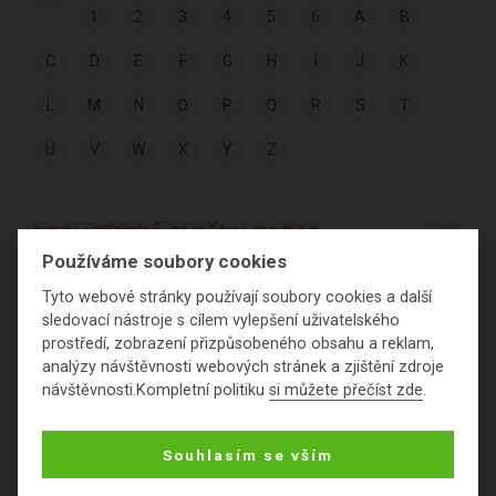
1
2
3
4
5
6
A
B
C
D
E
F
G
H
I
J
K
L
M
N
O
P
Q
R
S
T
U
V
W
X
Y
Z
KOSMETICKÉ SLOŽKY PODLE
HODNOCENÍ:
Používáme soubory cookies
Tyto webové stránky používají soubory cookies a další
sledovací nástroje s cílem vylepšení uživatelského
Výborné
Fajn
Ok
Špatné
Fuj
prostředí, zobrazení přizpůsobeného obsahu a reklam,
analýzy návštěvnosti webových stránek a zjištění zdroje
Nezařaditelné látky
návštěvnosti.Kompletní politiku
si můžete přečíst zde
.
Souhlasím se vším