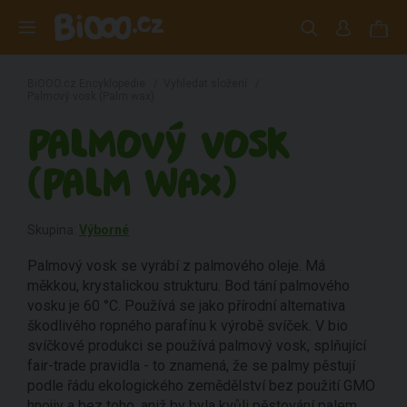
BiOOO.cz Encyklopedie
/
Vyhledat složení
/
Palmový vosk (Palm wax)
PALMOVÝ VOSK
(PALM WAX)
Skupina:
Výborné
Palmový vosk se vyrábí z palmového oleje. Má
měkkou, krystalickou strukturu. Bod tání palmového
vosku je 60 °C. Používá se jako přírodní alternativa
škodlivého ropného parafínu k výrobě svíček. V bio
svíčkové produkci se používá palmový vosk, splňující
fair-trade pravidla - to znamená, že se palmy pěstují
podle řádu ekologického zemědělství bez použití GMO
hnojiv a bez toho, aniž by byla kvůli pěstování palem