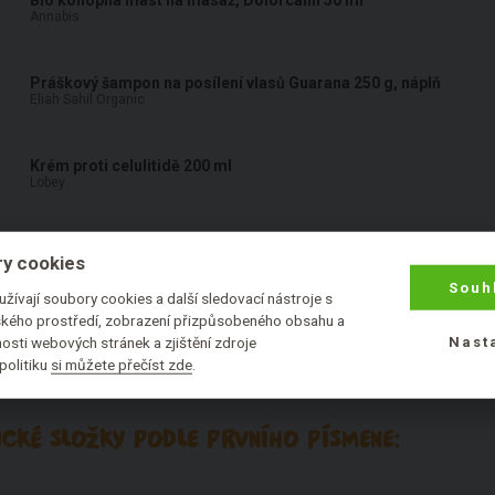
Annabis
Práškový šampon na posílení vlasů Guarana 250 g, náplň
Eliah Sahil Organic
Krém proti celulitidě 200 ml
Lobey
Práškový šampon na posílení vlasů Guarana 10 g
y cookies
Eliah Sahil Organic
Souh
žívají soubory cookies a další sledovací nástroje s
lského prostředí, zobrazení přizpůsobeného obsahu a
osti webových stránek a zjištění zdroje
Nast
politiku
si můžete přečíst zde
.
CKÉ SLOŽKY PODLE PRVNÍHO PÍSMENE: