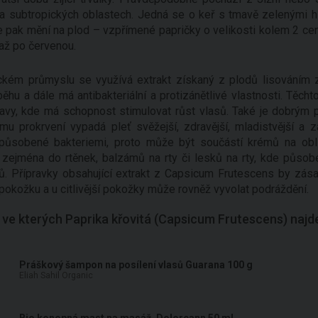
 a subtropických oblastech. Jedná se o keř s tmavě zelenými hl
e pak mění na plod – vzpřímené papričky o velikosti kolem 2 cen
až po červenou.
kém průmyslu se využívá extrakt získaný z plodů lisováním z
ěhu a dále má antibakteriální a protizánětlivé vlastnosti. Těch
avy, kde má schopnost stimulovat růst vlasů. Také je dobrým
ímu prokrvení vypadá pleť svěžejší, zdravější, mladistvější a 
ůsobené bakteriemi, proto může být součástí krémů na oblič
 zejména do rtěnek, balzámů na rty či lesků na rty, kde působen
rtů. Přípravky obsahující extrakt z Capsicum Frutescens by zá
pokožku a u citlivější pokožky může rovněž vyvolat podráždění.
 ve kterých Paprika křovitá (Capsicum Frutescens) najd
Práškový šampon na posílení vlasů Guarana 100 g
Eliah Sahil Organic
Bio konopná mast na masáž, Dolorcann 50 ml