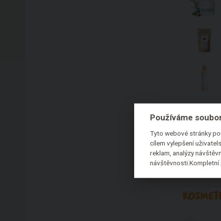
Používáme soubor
Tyto webové stránky pou
cílem vylepšení uživate
reklam, analýzy návštěvn
návštěvnosti.Kompletní 
KOSMETI