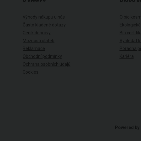
O NÁKUPU
BIOOO J
Výhody nákupu u nás
O bio kosm
Často kladené dotazy
Ekologické
Ceník dopravy
Bio certifi
Možnosti plateb
Vyhledat k
Reklamace
Poradna př
Obchodní podmínky
Kariéra
Ochrana osobních údajů
Cookies
Powered by