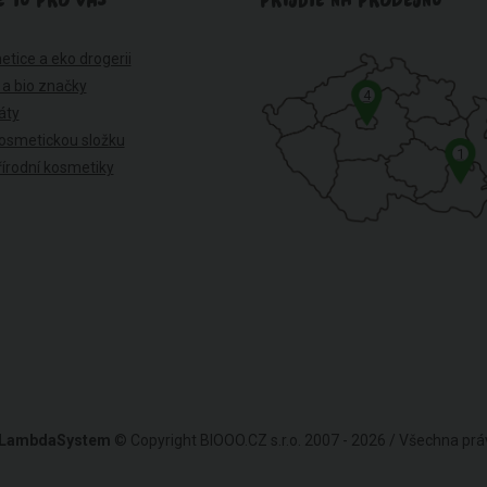
E TU PRO VÁS
PŘIJĎTE NA PRODEJNU
etice a eko drogerii
 a bio značky
4
káty
osmetickou složku
1
írodní kosmetiky
LambdaSystem
© Copyright BIOOO.CZ s.r.o. 2007 - 2026 / Všechna pr