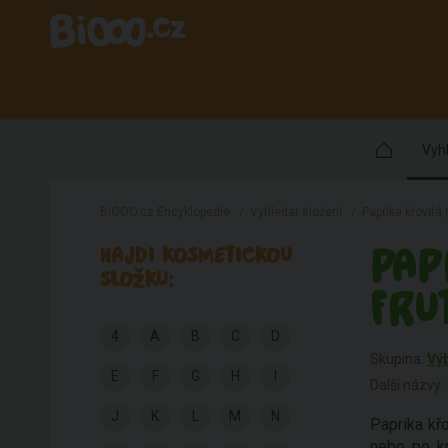
Vyhl
BiOOO.cz Encyklopedie
/
Vyhledat složení
/
Paprika křovit
PAP
NAJDI KOSMETICKOU
SLOŽKU:
FRU
4
A
B
C
D
Skupina:
Vý
E
F
G
H
I
Další názvy:
J
K
L
M
N
Paprika křo
nebo po kr