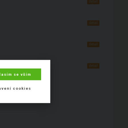
detail
detail
detail
detail
lasím se vším
avení cookies