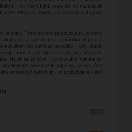
adkými listy, který když kvete tak má nazelenalé
timetrů. Plody se zbarvují do barev od žluté, přes
a studena. Tento extrakt se používá na podporu
to vlastnosti se využívá např. v produktech péče o
 pomocníkem pro stárnoucí pokožku – díky efektu
zářivější a může být také užitečný při podráždění
ej. Hojně se přidává i do produktů dekorativní
ím aktivních složek chilli papričky vytváří efekt
sadně neměly být aplikovány na podrážděnou nebo
ete:
detail