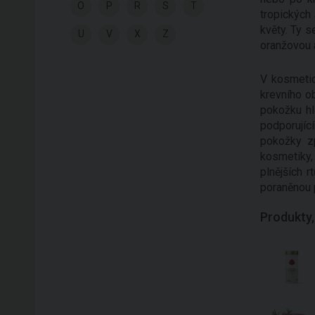
O
P
R
S
T
tropických
květy. Ty s
U
V
X
Z
oranžovou 
V kosmetic
krevního ob
pokožku hl
podporujíc
pokožky zp
kosmetiky,
plnějších 
poraněnou 
Produkty,