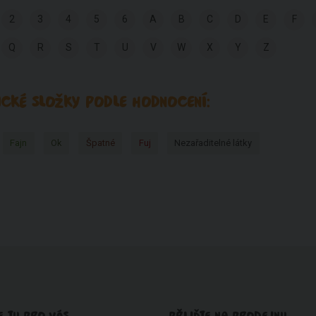
2
3
4
5
6
A
B
C
D
E
F
Q
R
S
T
U
V
W
X
Y
Z
CKÉ SLOŽKY PODLE HODNOCENÍ:
Fajn
Ok
Špatné
Fuj
Nezařaditelné látky