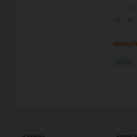
1
O
P
KOSMETI
Výborné