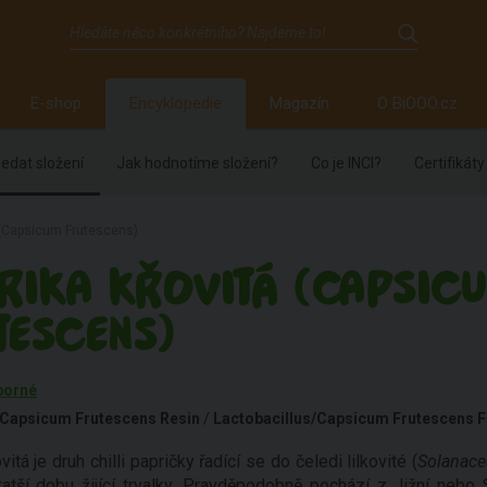
E-shop
Encyklopedie
Magazín
O BiOOO.cz
edat složení
Jak hodnotíme složení?
Co je INCI?
Certifikáty
á (Capsicum Frutescens)
RIKA KŘOVITÁ (CAPSIC
TESCENS)
borné
Capsicum Frutescens Resin
/
Lactobacillus/Capsicum Frutescens Fr
vitá je druh chilli papričky řadící se do čeledi lilkovité (
Solanace
atší dobu žijící trvalky. Pravděpodobně pochází z Jižní nebo 