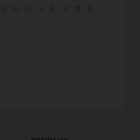
G
H
I
J
K
L
M
N