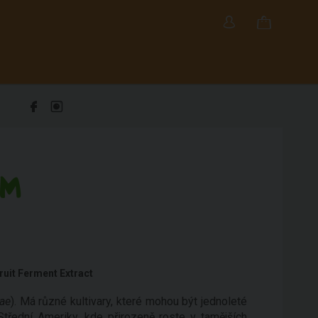
UM
uit Ferment Extract
ae
). Má různé kultivary, které mohou být jednoleté
Střední Ameriky, kde přirozeně roste v tamějších