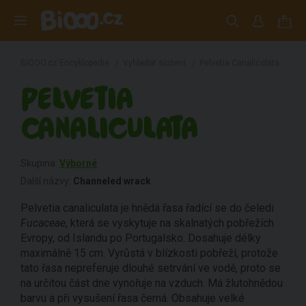
BiOOO.cz Encyklopedie
/
Vyhledat složení
/
Pelvetia Canaliculata
PELVETIA
CANALICULATA
Skupina:
Výborné
Další názvy:
Channeled wrack
Pelvetia canaliculata je hnědá řasa řadící se do čeledi
Fucaceae
, která se vyskytuje na skalnatých pobřežích
Evropy, od Islandu po Portugalsko. Dosahuje délky
maximálně 15 cm. Vyrůstá v blízkosti pobřeží, protože
tato řasa nepreferuje dlouhé setrvání ve vodě, proto se
na určitou část dne vynořuje na vzduch. Má žlutohnědou
barvu a při vysušení řasa černá. Obsahuje velké