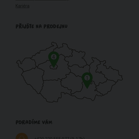
Kariéra
PŘIJĎTE NA PRODEJNU
4
1
PORADÍME VÁM
+420 220 555 077
(9-17h)