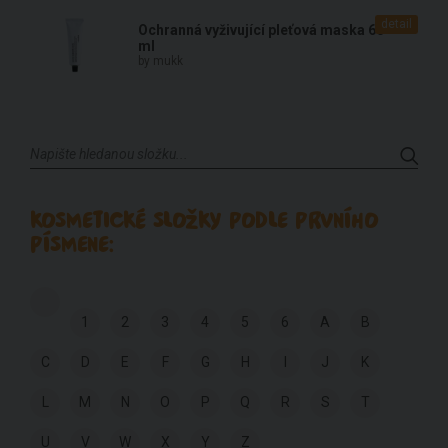
detail
Ochranná vyživující pleťová maska 60
ml
by mukk
KOSMETICKÉ SLOŽKY PODLE PRVNÍHO
PÍSMENE:
1
2
3
4
5
6
A
B
C
D
E
F
G
H
I
J
K
L
M
N
O
P
Q
R
S
T
U
V
W
X
Y
Z