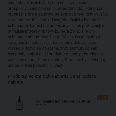
množství aktivních látek (zejména izoflavonů,
prospěšných aminokyselin či karotenoidů), které jsou
prospěšné pro pleť, proto se extrakt z této řasy využívá
v kosmetice. Má antioxidační, zklidňující a hydratační
schopnosti. Extrakt má prokázaný účinek proti vráskám,
stimuluje procesy obnovy buněk a zvyšuje jejich
schopnost absorbovat živiny. Dále aktivuje syntézu
kolagenu a elastinu, což má za následek vyhlazení
vrásek. Přidává se do krémů proti stárnutí, do sér,
šampónů, tonik a další produktů osobní péče. Nejsou
záznamy o tom, že by extrakt z této řasy byl nevhodný
pro použití na pokožku či vlasy.
Produkty, ve kterých Pelvetia Canaliculata
najdete:
detail
Uklidňující mořské sérum 30 ml
by mukk