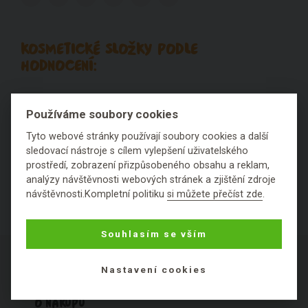
KOSMETICKÉ SLOŽKY PODLE
HODNOCENÍ:
Výborné
Fajn
Ok
Špatné
Fuj
Používáme soubory cookies
Nezařaditelné látky
Tyto webové stránky používají soubory cookies a další
sledovací nástroje s cílem vylepšení uživatelského
prostředí, zobrazení přizpůsobeného obsahu a reklam,
analýzy návštěvnosti webových stránek a zjištění zdroje
návštěvnosti.Kompletní politiku
si můžete přečíst zde
.
Souhlasím se vším
Nastavení cookies
O NÁKUPU