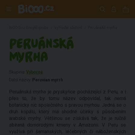
BiOOO.cz Encyklopedie
/
Vyhledat složení
/
Peruánská myrha
PERUÁNSKÁ
MYRHA
Skupina:
Výborné
Další názvy:
Peruvian myrrh
Peruánská myrha je pryskyřice pocházející z Peru, a i
přes to, že by tomu název odpovídal, tak nemá
botanicky nic společného s pravou myrhou. Jedná se o
druh kopálu, který má shodné účinky s působením
arabské myrhy. Většinou se získává tak, že je ručně
sbíraná domorodými kmeny v Amazonii. V Peru se
využívá při šamanských, léčebných či náboženských