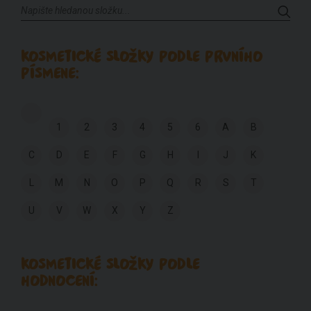
KOSMETICKÉ SLOŽKY PODLE PRVNÍHO
PÍSMENE:
1
2
3
4
5
6
A
B
C
D
E
F
G
H
I
J
K
L
M
N
O
P
Q
R
S
T
U
V
W
X
Y
Z
KOSMETICKÉ SLOŽKY PODLE
HODNOCENÍ: