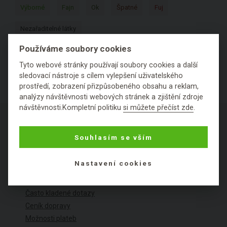
Výborné
Fajn
Ok
Špatné
Fuj
Nezařaditelné látky
Používáme soubory cookies
Tyto webové stránky používají soubory cookies a další
sledovací nástroje s cílem vylepšení uživatelského
prostředí, zobrazení přizpůsobeného obsahu a reklam,
analýzy návštěvnosti webových stránek a zjištění zdroje
návštěvnosti.Kompletní politiku
si můžete přečíst zde
.
Souhlasím se vším
O NÁKUPU
Nastavení cookies
Výhody nákupu u nás
Často kladené dotazy
Ceník dopravy
Možnosti plateb