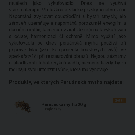
rituálech jako vykuřovadlo. Dnes se využívá
v aromaterapii. Má těžkou a sladce pryskyřičnatou vůni.
Napomáhá zvyšovat soustředění a bystří smysly, ale
zároveň uzemňuje a napomáhá porozumět energiím a
duchům rostlin, kamenů i zvířat. Je určená k vykuřování
a očistě, harmonizaci či ochraně. Mimo využití jako
vykuřovadla se dnes peruánská myrha používá při
přípravě laků (jako komponenta houslových laků), ve
šperkařství či při restaurování obrazů. Nejsou záznamy
o škodlivosti tohoto vykuřovadla, nicméně každý by si
měl najít svou intenzitu vůně, která mu vyhovuje.
Produkty, ve kterých Peruánská myrha najdete:
detail
Peruánská myrha 20 g
Jungle Way