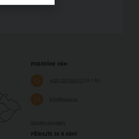
PORADÍME VÁM
+420 220 555 077
(9-17h)
info@biooo.cz
Všechny kontakty
PŘIDEJTE SE K NÁM!