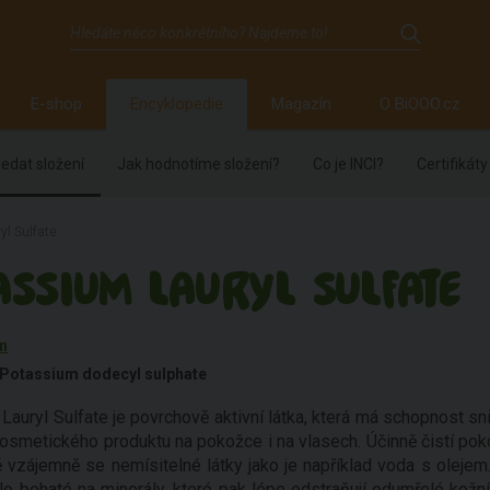
E-shop
Encyklopedie
Magazín
O BiOOO.cz
edat složení
Jak hodnotíme složení?
Co je INCI?
Certifikáty
yl Sulfate
ASSIUM LAURYL SULFATE
n
Potassium dodecyl sulphate
Lauryl Sulfate je povrchově aktivní látka, která má schopnost 
kosmetického produktu na pokožce i na vlasech. Účinně čistí poko
ě vzájemně se nemísitelné látky jako je například voda s olejem
lo bohaté na minerály, které pak lépe odstraňují odumřelé kožn