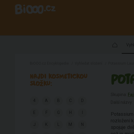
Vyhl
BiOOO.cz Encyklopedie
/
Vyhledat složení
/
Potassium Laur
POT
NAJDI KOSMETICKOU
SLOŽKU:
Skupina:
Faj
4
A
B
C
D
Další názvy:
E
F
G
H
I
Potassium 
rozložení 
J
K
L
M
N
spojuje dv
což je mýd