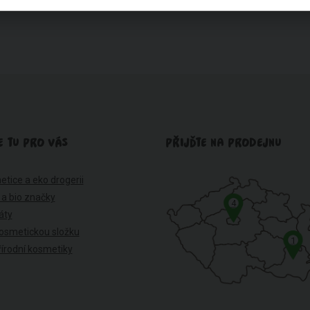
E TU PRO VÁS
PŘIJĎTE NA PRODEJNU
etice a eko drogerii
 a bio značky
4
káty
osmetickou složku
1
írodní kosmetiky