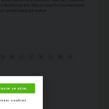
 škodlivosti této látky při použití v kosmetických
ců vyvolat alergické reakce.
G
H
I
J
K
L
M
N
lasím se vším
avení cookies