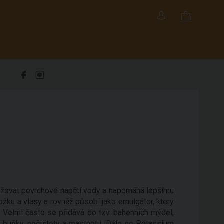
snižovat povrchové napětí vody a napomáhá lepšímu
žku a vlasy a rovněž působí jako emulgátor, který
. Velmi často se přidává do tzv. bahenních mýdel,
í buňky, nečistoty a mastnotu. Dále se Potassium