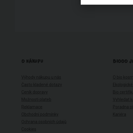
O NÁKUPU
BIOOO J
Výhody nákupu u nás
O bio kosm
Často kladené dotazy
Ekologické
Ceník dopravy
Bio certifi
Možnosti plateb
Vyhledat k
Reklamace
Poradna př
Obchodní podmínky
Kariéra
Ochrana osobních údajů
Cookies