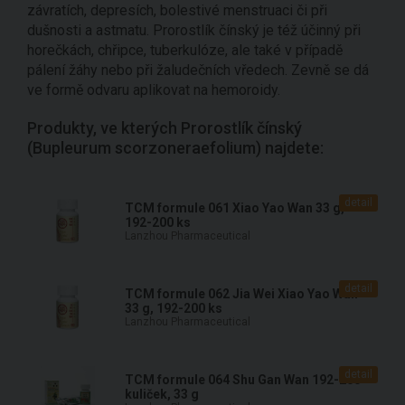
závratích, depresích, bolestivé menstruaci či při
dušnosti a astmatu. Prorostlík čínský je též účinný při
horečkách, chřipce, tuberkulóze, ale také v případě
pálení žáhy nebo při žaludečních vředech. Zevně se dá
ve formě odvaru aplikovat na hemoroidy.
Produkty, ve kterých Prorostlík čínský
(Bupleurum scorzoneraefolium) najdete:
detail
TCM formule 061 Xiao Yao Wan 33 g,
192-200 ks
Lanzhou Pharmaceutical
detail
TCM formule 062 Jia Wei Xiao Yao Wan
33 g, 192-200 ks
Lanzhou Pharmaceutical
detail
TCM formule 064 Shu Gan Wan 192-200
kuliček, 33 g