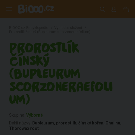
BiOOO.cz Encyklopedie
/
Vyhledat složení
/
Prorostlík čínský (Bupleurum scorzoneraefolium)
PROROSTLÍK
ČÍNSKÝ
(BUPLEURUM
SCORZONERAEFOLI
UM)
Skupina:
Výborné
Další názvy:
Bupleurum, prorostlík, čínský kořen, Chai hu,
Thorowax root