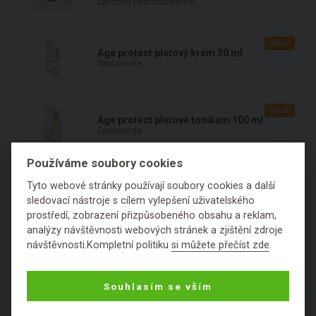
Lanzhou Pharmaceutical
detail
Age protect pleťový krém 30 ml
Santaverde
detail
Age protect pleťové tonikum 100 ml
Santaverde
Používáme soubory cookies
Tyto webové stránky používají soubory cookies a další
sledovací nástroje s cílem vylepšení uživatelského
prostředí, zobrazení přizpůsobeného obsahu a reklam,
analýzy návštěvnosti webových stránek a zjištění zdroje
návštěvnosti.Kompletní politiku
si můžete přečíst zde
.
KOSMETICKÉ SLOŽKY PODLE PRVNÍHO
PÍSMENE:
Souhlasím se vším