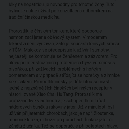
léky na hepatitidu, je nevhodný pro těhotné ženy. Tuto
bylinu je nutné užívat po konzultaci s odborníkem na
tradiční čínskou medicínu.
Prorostlík je čínským tonikem, které podporuje
harmonizaci jater a oběhový systém. V moderním
lékařství není využíván, zato je součástí léčivých směsí
v TČM. Málokdy se předepisuje k užívání samotný,
nejčastěji se kombinuje se ženšenem a zázvorem. Pro
úlevu při menstruačních problémech bývá ve směsi s
pivoňkou, při zažívacích problémech s hořkým
pomerančem a v případě střídající se horečky a zimnice
se šišákem. Prorostlík čínský je důležitou součástí
jedné z nejznámějších čínských bylinných receptur v
historii zvané Xiao Chai Hu Tang. Prorostlík má
protizánětlivé vlastnosti a je schopen tlumit růst
nádorových buněk u rakoviny jater. Již v minulosti byl
užíván při jaterních chorobách, jako je např. žloutenka,
mononukleóza, cirhóza, při poruchách funkce jater či
zánětu žlučníku. Též se doporučuje při bolestech hlavy,