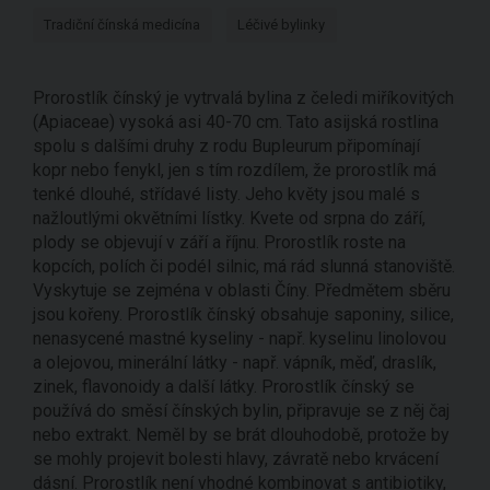
Tradiční čínská medicína
Léčivé bylinky
Prorostlík čínský je vytrvalá bylina z čeledi miříkovitých
(Apiaceae) vysoká asi 40-70 cm. Tato asijská rostlina
spolu s dalšími druhy z rodu Bupleurum připomínají
kopr nebo fenykl, jen s tím rozdílem, že prorostlík má
tenké dlouhé, střídavé listy. Jeho květy jsou malé s
nažloutlými okvětními lístky. Kvete od srpna do září,
plody se objevují v září a říjnu. Prorostlík roste na
kopcích, polích či podél silnic, má rád slunná stanoviště.
Vyskytuje se zejména v oblasti Číny. Předmětem sběru
jsou kořeny. Prorostlík čínský obsahuje saponiny, silice,
nenasycené mastné kyseliny - např. kyselinu linolovou
a olejovou, minerální látky - např. vápník, měď, draslík,
zinek, flavonoidy a další látky. Prorostlík čínský se
používá do směsí čínských bylin, připravuje se z něj čaj
nebo extrakt. Neměl by se brát dlouhodobě, protože by
se mohly projevit bolesti hlavy, závratě nebo krvácení
dásní. Prorostlík není vhodné kombinovat s antibiotiky,