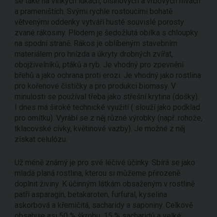
se také na vlhkých lukách, olšinových a vrbových nivách
a prameništích. Svými rychle rostoucími bohatě
větvenými oddenky vytváří husté souvislé porosty
zvané rákosiny. Plodem je šedožlutá obilka s chloupky
na spodní straně. Rákos je oblíbeným stavebním
materiálem pro hnízda a úkryty drobných zvířat,
obojživelníků, ptáků a ryb. Je vhodný pro zpevnění
břehů a jako ochrana proti erozi. Je vhodný jako rostlina
pro kořenové čističky a pro produkci biomasy. V
minulosti se používal třeba jako střešní krytina (došky).
I dnes má široké technické využití ( slouží jako podklad
pro omítku). Vyrábí se z něj různé výrobky (např. rohože,
tklacovské cívky, květinové vazby). Je možné z něj
získat celulózu.
Už méně známý je pro své léčivé účinky. Sbírá se jako
mladá planá rostlina, kterou si můžeme přirozeně
doplnit živiny. K účinným látkám obsaženým v rostlině
patří asparagin, betakaroten, furfural, kyselina
askorbová a křemičitá, sacharidy a saponiny. Celkově
obsahuje asi 50 % škrobu, 15 % sacharidů a velké