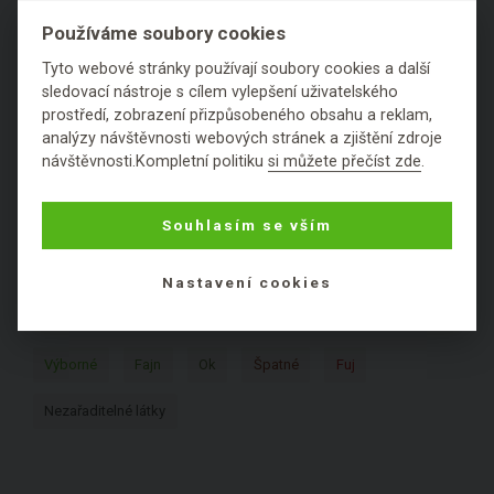
Používáme soubory cookies
1
2
3
4
5
6
A
B
Tyto webové stránky používají soubory cookies a další
sledovací nástroje s cílem vylepšení uživatelského
C
D
E
F
G
H
I
J
K
prostředí, zobrazení přizpůsobeného obsahu a reklam,
analýzy návštěvnosti webových stránek a zjištění zdroje
L
M
N
O
P
Q
R
S
T
návštěvnosti.Kompletní politiku
si můžete přečíst zde
.
U
V
W
X
Y
Z
Souhlasím se vším
KOSMETICKÉ SLOŽKY PODLE
Nastavení cookies
HODNOCENÍ:
Výborné
Fajn
Ok
Špatné
Fuj
Nezařaditelné látky