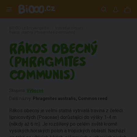
BiOOO.cz Encyklopedie
/
Vyhledat složení
/
Rákos obecný (Phragmites communis)
RÁKOS OBECNÝ
(PHRAGMITES
COMMUNIS)
Skupina:
Výborné
Další názvy:
Phragmites australis, Common reed
Rákos obecný je velmi statná vytrvalá travina z čeledi
lipnicovitých (Poaceae) dorůstající do výšky 1-4 m
(někdy až 6 m). Je rozšířený po celém světě kromě
vysokých horských poloh a tropických oblastí. Nachází