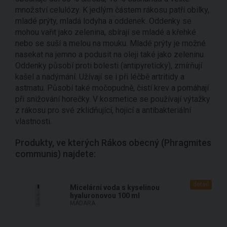
množství celulózy. K jedlým částem rákosu patří obilky,
mladé prýty, mladá lodyha a oddenek. Oddenky se
mohou vařit jako zelenina, sbírají se mladé a křehké
nebo se suší a melou na mouku. Mladé prýty je možné
nasekat na jemno a podusit na oleji také jako zeleninu.
Oddenky působí proti bolesti (antipyreticky), zmírňují
kašel a nadýmání. Užívají se i při léčbě artritidy a
astmatu. Působí také močopudně, čistí krev a pomáhají
při snižování horečky. V kosmetice se používají výtažky
z rákosu pro své zklidňující, hojicí a antibakteriální
vlastnosti.
Produkty, ve kterých Rákos obecný (Phragmites
communis) najdete:
detail
Micelární voda s kyselinou
hyaluronovou 100 ml
MÁDARA