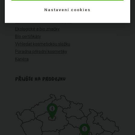
BIOOO JE TU PRO VÁS
Nastavení cookies
O bio kosmetice a eko drogerii
Ekologické a bio značky
Bio certifikáty
Vyhledat kosmetickou složku
Poradna přírodní kosmetiky
Kariéra
PŘIJĎTE NA PRODEJNU
4
1