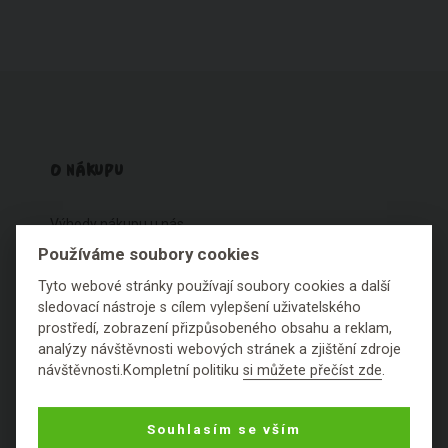
O NÁKUPU
Výhody nákupu u nás
Často kladené dotazy
Používáme soubory cookies
Ceník dopravy
Tyto webové stránky používají soubory cookies a další
Možnosti plateb
sledovací nástroje s cílem vylepšení uživatelského
Reklamace
prostředí, zobrazení přizpůsobeného obsahu a reklam,
Obchodní podmínky
analýzy návštěvnosti webových stránek a zjištění zdroje
návštěvnosti.Kompletní politiku
si můžete přečíst zde
.
Ochrana osobních údajů
Cookies
Souhlasím se vším