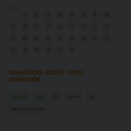
1
2
3
4
5
6
A
B
C
D
E
F
G
H
I
J
K
L
M
N
O
P
Q
R
S
T
U
V
W
X
Y
Z
KOSMETICKÉ SLOŽKY PODLE
HODNOCENÍ:
Výborné
Fajn
Ok
Špatné
Fuj
Nezařaditelné látky