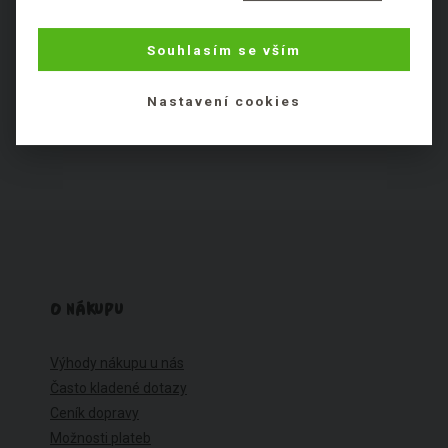
Výborné
Fajn
Ok
Špatné
Fuj
Souhlasím se vším
Nezařaditelné látky
Nastavení cookies
O NÁKUPU
Výhody nákupu u nás
Často kladené dotazy
Ceník dopravy
Možnosti plateb