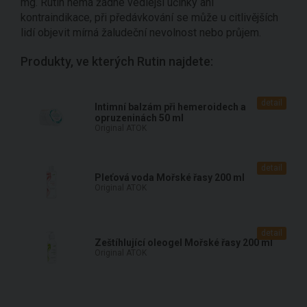
mg. Rutin nemá žádné vedlejší účinky ani
kontraindikace, při předávkování se může u citlivějších
lidí objevit mírná žaludeční nevolnost nebo průjem.
Produkty, ve kterých Rutin najdete:
detail
Intimní balzám při hemeroidech a
opruzeninách 50 ml
Original ATOK
detail
Pleťová voda Mořské řasy 200 ml
Original ATOK
detail
Zeštíhlující oleogel Mořské řasy 200 ml
Original ATOK