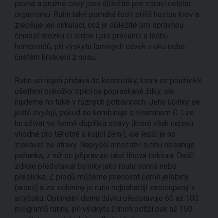
pevné a pružné cévy jsou důležité pro zdraví celého
organismu. Rutin také pomáhá ředit příliš hustou krev a
zlepšuje její cirkulaci, což je důležité pro správnou
činnost mozku či srdce i pro prevenci a léčbu
hemoroidů, při výskytu lomivých cévek v oku nebo
častém krvácení z nosu.
Rutin se nejen přidává do kosmetiky, která se používá k
ošetření pokožky trpící na popraskané žilky, ale
najdeme ho také v různých potravinách. Jeho účinky se
ještě zvyšují, pokud se kombinuje s vitaminem C. Lze
ho užívat ve formě doplňků stravy (které však nejsou
vhodné pro těhotné a kojící ženy), ale lepší je ho
získávat ze stravy. Nejvyšší množství rutinu obsahuje
pohanka, z níž se připravuje také lihová tinktura. Další
zdroje představují bylinky jako routa vonná nebo
přeslička. Z plodů můžeme jmenovat černé jeřabiny
(aronii) a ze zeleniny je rutin nejbohatěji zastoupený v
artyčoku. Optimální denní dávku představuje 60 až 100
miligramů rutinu, při výskytu žilních potíží pak až 150