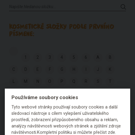
KOSMETICKÉ SLOŽKY PODLE PRVNÍHO
PÍSMENE:
1
2
3
4
5
6
A
B
C
D
E
F
G
H
I
J
K
L
M
N
O
P
Q
R
S
T
U
V
W
X
Y
Z
Používáme soubory cookies
Tyto webové stránky používají soubory cookies a další
sledovací nástroje s cílem vylepšení uživatelského
KOSMETICKÉ SLOŽKY PODLE
prostředí, zobrazení přizpůsobeného obsahu a reklam,
HODNOCENÍ:
analýzy návštěvnosti webových stránek a zjištění zdroje
návštěvnosti.Kompletní politiku
si můžete přečíst zde
.