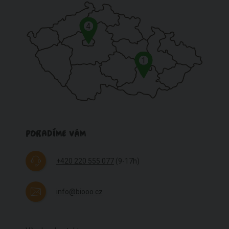
4
1
PORADÍME VÁM
+420 220 555 077
(9-17h)
info@biooo.cz