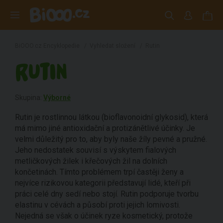
BiOOO.cz Encyklopedie
/
Vyhledat složení
/
Rutin
RUTIN
Skupina:
Výborné
Rutin je rostlinnou látkou (bioflavonoidní glykosid), která
má mimo jiné antioxidační a protizánětlivé účinky. Je
velmi důležitý pro to, aby byly naše žíly pevné a pružné.
Jeho nedostatek souvisí s výskytem fialových
metličkových žilek i křečových žil na dolních
končetinách. Tímto problémem trpí častěji ženy a
nejvíce rizikovou kategorii představují lidé, kteří při
práci celé dny sedí nebo stojí. Rutin podporuje tvorbu
elastinu v cévách a působí proti jejich lomivosti.
Nejedná se však o účinek ryze kosmetický, protože