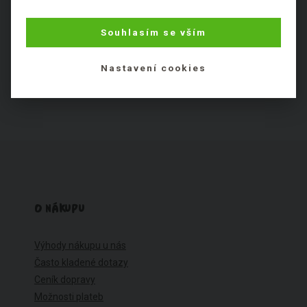
Výborné
Fajn
Ok
Špatné
Fuj
Souhlasím se vším
Nezařaditelné látky
Nastavení cookies
O NÁKUPU
Výhody nákupu u nás
Často kladené dotazy
Ceník dopravy
Možnosti plateb