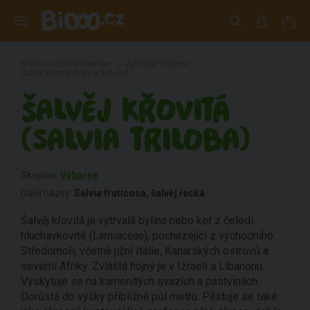
BiOOO.cz Encyklopedie
/
Vyhledat složení
/
Šalvěj křovitá (Salvia Triloba)
ŠALVĚJ KŘOVITÁ
(SALVIA TRILOBA)
Skupina:
Výborné
Další názvy:
Salvia fruticosa, šalvěj řecká
Šalvěj křovitá je vytrvalá bylina nebo keř z čeledi
hluchavkovité (
Lamiaceae
), pocházející z východního
Středomoří, včetně jižní Itálie, Kanárských ostrovů a
severní Afriky. Zvláště hojný je v Izraeli a Libanonu.
Vyskytuje se na kamenitých svazích a pastvinách.
Dorůstá do výšky přibližně půl metru. Pěstuje se také