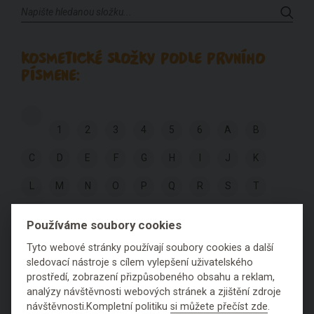
KOSMETICKÉ SLOŽKY PODLE PRVNÍHO
PÍSMENE:
1
2
3
4
5
6
A
B
C
D
E
F
G
H
I
J
K
L
M
N
O
P
Q
R
S
T
U
V
W
X
Y
Z
Používáme soubory cookies
Tyto webové stránky používají soubory cookies a další
sledovací nástroje s cílem vylepšení uživatelského
KOSMETICKÉ SLOŽKY PODLE
prostředí, zobrazení přizpůsobeného obsahu a reklam,
HODNOCENÍ:
analýzy návštěvnosti webových stránek a zjištění zdroje
návštěvnosti.Kompletní politiku
si můžete přečíst zde
.