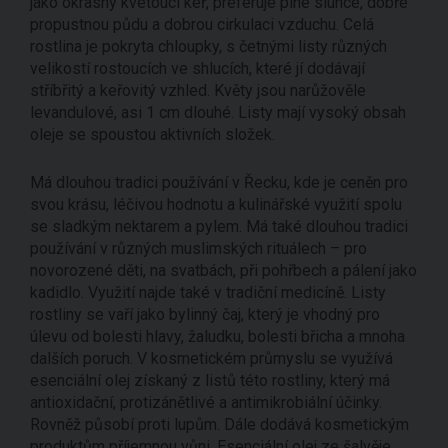
jako okrasný kvetoucí keř, preferuje plné slunce, dobře
propustnou půdu a dobrou cirkulaci vzduchu. Celá
rostlina je pokryta chloupky, s četnými listy různých
velikostí rostoucích ve shlucích, které jí dodávají
stříbřitý a keřovitý vzhled. Květy jsou narůžověle
levandulové, asi 1 cm dlouhé. Listy mají vysoký obsah
oleje se spoustou aktivních složek.
Má dlouhou tradici používání v Řecku, kde je ceněn pro
svou krásu, léčivou hodnotu a kulinářské využití spolu
se sladkým nektarem a pylem. Má také dlouhou tradici
používání v různých muslimských rituálech – pro
novorozené děti, na svatbách, při pohřbech a pálení jako
kadidlo. Využití najde také v tradiční medicíně. Listy
rostliny se vaří jako bylinný čaj, který je vhodný pro
úlevu od bolesti hlavy, žaludku, bolesti břicha a mnoha
dalších poruch. V kosmetickém průmyslu se využívá
esenciální olej získaný z listů této rostliny, který má
antioxidační, protizánětlivé a antimikrobiální účinky.
Rovněž působí proti lupům. Dále dodává kosmetickým
produktům příjemnou vůni. Esenciální olej ze šalvěje