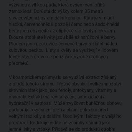
výživnou a vlhkou půdu, která ovšem není příliš
zamokřená. Dorůstá do výšky kolem 35 metrů
s vejcovitou až pyramidální korunou. Kůra je v mládí
hladká, červenohnědá, později černo nebo šedo-hnědá.
Listy jsou obvejčité až eliptické s pilovitým okrajem.
Dlouze stopkaté květy jsou bílé až narůžovělé barvy.
Plodem jsou peckovice červené barvy s žlutohnědou
kulovitou peckou. Listy a květy se využívají v lidovém
léčitelství a dřevo se používá k výrobě drobných
předmětů.
V kosmetickém průmyslu se využívá extrakt získaný
z plodů tohoto stromu. Třešně obsahují velké množství
aktivních látek jako jsou fenoly, antokyany, vitaminy a
minerály. Extrakt má revitalizační, antioxidační a
hydratační vlastnosti. Může zvyšovat buněčnou obnovu,
podporuje rozjasnění pleti a chrání pokožku před
volnými radikály a dalšími škodlivými faktory z vnějšího
prostředí. Redukuje viditelné známky stárnutí jako
jemné linky a vrásky. Přidává se do produktů osobní