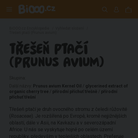
BiOOO.cz Encyklopedie
/
Vyhledat složení
/
Třešeň ptačí (Prunus avium)
TŘEŠEŇ PTAČÍ
(PRUNUS AVIUM)
Skupina:
Další názvy:
Prunus avium Kernel Oil
/
glycerined extract of
organic cherry tree
/
přírodní příchuť třešně
/
přírodní
příchuť třešní
Třešeň ptačí je druh ovocného stromu z čeledi růžovité
(
Rosaceae
). Je rozšířená po Evropě, kromě nejjižnějších
oblastí, dále v Asii, na Kavkazu a v severozápadní
Africe. U nás se vyskytuje hojně po celém území
republiky, především v teplejších oblastech. Preferuje