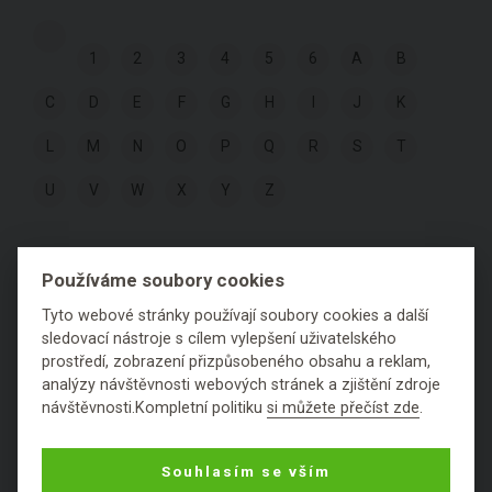
1
2
3
4
5
6
A
B
C
D
E
F
G
H
I
J
K
L
M
N
O
P
Q
R
S
T
U
V
W
X
Y
Z
KOSMETICKÉ SLOŽKY PODLE
Používáme soubory cookies
HODNOCENÍ:
Tyto webové stránky používají soubory cookies a další
sledovací nástroje s cílem vylepšení uživatelského
prostředí, zobrazení přizpůsobeného obsahu a reklam,
Výborné
Fajn
Ok
Špatné
Fuj
analýzy návštěvnosti webových stránek a zjištění zdroje
návštěvnosti.Kompletní politiku
si můžete přečíst zde
.
Nezařaditelné látky
Souhlasím se vším