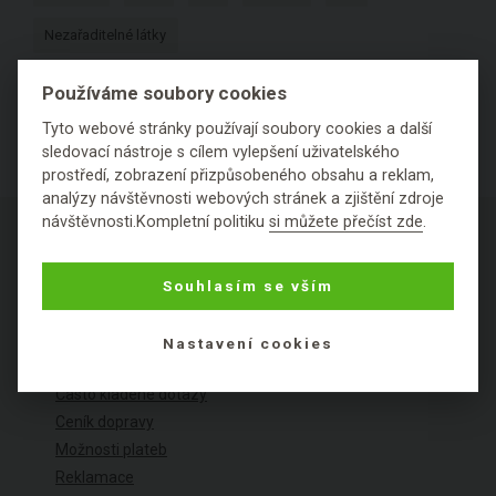
Nezařaditelné látky
Používáme soubory cookies
Tyto webové stránky používají soubory cookies a další
sledovací nástroje s cílem vylepšení uživatelského
prostředí, zobrazení přizpůsobeného obsahu a reklam,
analýzy návštěvnosti webových stránek a zjištění zdroje
návštěvnosti.Kompletní politiku
si můžete přečíst zde
.
Souhlasím se vším
O NÁKUPU
Nastavení cookies
Výhody nákupu u nás
Často kladené dotazy
Ceník dopravy
Možnosti plateb
Reklamace