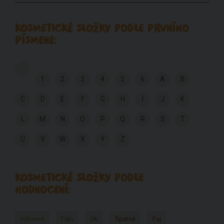
KOSMETICKÉ SLOŽKY PODLE PRVNÍHO
PÍSMENE:
1
2
3
4
5
6
A
B
C
D
E
F
G
H
I
J
K
L
M
N
O
P
Q
R
S
T
U
V
W
X
Y
Z
KOSMETICKÉ SLOŽKY PODLE
HODNOCENÍ:
Výborné
Fajn
Ok
Špatné
Fuj