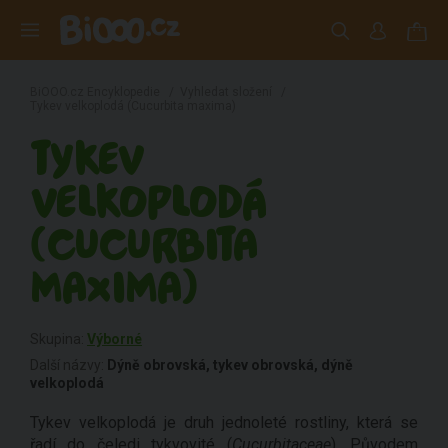
BiOOO.cz Encyklopedie
/
Vyhledat složení
/
Tykev velkoplodá (Cucurbita maxima)
TYKEV
VELKOPLODÁ
(CUCURBITA
MAXIMA)
Skupina:
Výborné
Další názvy:
Dýně obrovská, tykev obrovská, dýně
velkoplodá
Tykev velkoplodá je druh jednoleté rostliny, která se
řadí do čeledi tykvovité (
Cucurbitaceae
). Původem