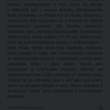
pochází pravděpodobně z Peru. Dnes se pěstuje
v oblastech jižní i severní Ameriky, Středozemního
moře, na Balkáně, ve střední Asii a v Rusku. Jedná se o
subtropický druh vyskytující se v tropech ve vyšších
nadmořských polohách. Má dlouhou popínavou
úponkatou liánu, plstnatě chlupaté lodyhy a jednoduché
střídavé listy. Kvete velkými (10-20 cm) žlutými květy,
které se poté přeměňují na známé a oblíbené plody –
dýně. Plody tohoto druhu mají nejčastěji oranžovou
barvu a kulatý či oválný tvar. V kosmetickém průmyslu
se využívá extrakt, který se získává buď z plodů tykve
velkoplodé anebo z jejich semen. Působí jako
kondicionér a zvlhčovadlo pokožky, celkové má
schopnost pečovat o pleť a udržovat ji v dobrém stavu.
Přidává se do přípravků péče o pleť jako jsou krémy
anebo do produktů pečující o vlasy. Nejsou záznamy o
škodlivosti užívání tykve velkoplodé v kosmetickém
průmyslu.