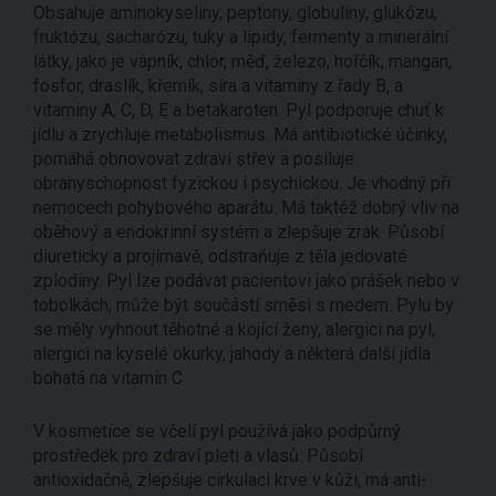
Obsahuje aminokyseliny, peptony, globuliny, glukózu,
fruktózu, sacharózu, tuky a lipidy, fermenty a minerální
látky, jako je vápník, chlor, měď, železo, hořčík, mangan,
fosfor, draslík, křemík, síra a vitaminy z řady B, a
vitaminy A, C, D, E a betakaroten. Pyl podporuje chuť k
jídlu a zrychluje metabolismus. Má antibiotické účinky,
pomáhá obnovovat zdraví střev a posiluje
obranyschopnost fyzickou i psychickou. Je vhodný při
nemocech pohybového aparátu. Má taktéž dobrý vliv na
oběhový a endokrinní systém a zlepšuje zrak. Působí
diureticky a projímavě, odstraňuje z těla jedovaté
zplodiny. Pyl lze podávat pacientovi jako prášek nebo v
tobolkách, může být součástí směsi s medem. Pylu by
se měly vyhnout těhotné a kojící ženy, alergici na pyl,
alergici na kyselé okurky, jahody a některá další jídla
bohatá na vitamin C.
V kosmetice se včelí pyl používá jako podpůrný
prostředek pro zdraví pleti a vlasů. Působí
antioxidačně, zlepšuje cirkulaci krve v kůži, má anti-