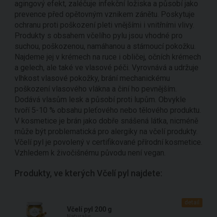
agingový efekt, zaléčuje infekční ložiska a působí jako
prevence před opětovným vznikem zánětu. Poskytuje
ochranu proti poškození pleti vnějšími i vnitřními vlivy.
Produkty s obsahem včelího pylu jsou vhodné pro
suchou, poškozenou, namáhanou a stárnoucí pokožku.
Najdeme jej v krémech na ruce i obličej, očních krémech
a gelech, ale také ve vlasové péči. Vyrovnává a udržuje
vlhkost vlasové pokožky, brání mechanickému
poškození vlasového vlákna a činí ho pevnějším.
Dodává vlasům lesk a působí proti lupům. Obvykle
tvoří 5-10 % obsahu pleťového nebo tělového produktu.
V kosmetice je brán jako dobře snášená látka, nicméně
může být problematická pro alergiky na včelí produkty.
Včelí pyl je povolený v certifikované přírodní kosmetice.
Vzhledem k živočišnému původu není vegan.
Produkty, ve kterých Včelí pyl najdete:
detail
Včelí pyl 200 g
Naturalis