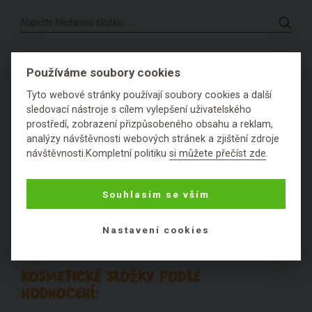
KOSMETICKÉ SLOŽKY PODLE PRVNÍHO
Používáme soubory cookies
PÍSMENE:
Tyto webové stránky používají soubory cookies a další
sledovací nástroje s cílem vylepšení uživatelského
prostředí, zobrazení přizpůsobeného obsahu a reklam,
analýzy návštěvnosti webových stránek a zjištění zdroje
1
2
3
4
5
6
A
B
návštěvnosti.Kompletní politiku
si můžete přečíst zde
.
C
D
E
F
G
H
I
J
K
Souhlasím se vším
L
M
N
O
P
Q
R
S
T
U
V
W
X
Y
Z
Nastavení cookies
KOSMETICKÉ SLOŽKY PODLE
HODNOCENÍ: