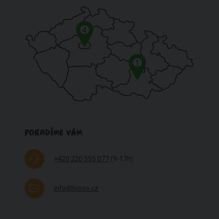
4
1
PORADÍME VÁM
+420 220 555 077
(9-17h)
info@biooo.cz