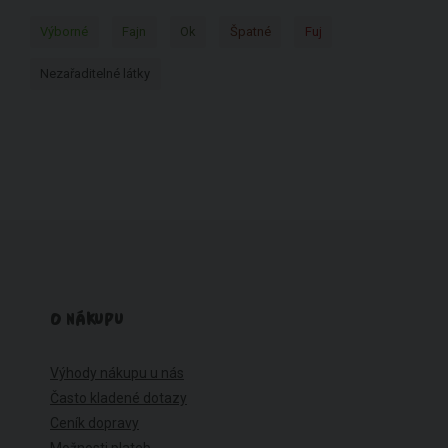
Výborné
Fajn
Ok
Špatné
Fuj
Nezařaditelné látky
O NÁKUPU
Výhody nákupu u nás
Často kladené dotazy
Ceník dopravy
Možnosti plateb