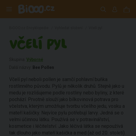
BiOOO.cz Encyklopedie
/
Vyhledat složení
/
Včelí pyl
VČELÍ PYL
Skupina:
Výborné
Další názvy:
Bee Pollen
Včelí pyl neboli pollen je samčí pohlavní buňka
rostlinného původu. Pylů je několik druhů. Stejně jako u
medu je rozlišujeme podle rostliny nebo byliny, z které
pochází. Prvotně slouží jako bílkovinová potrava pro
včelstva, kterým umožňuje tvorbu včelího jedu, vosku a
mateří kašičky. Nejvíce pylu potřebují larvy. Jedná se o
velmi účinnou látku. Používá se v potravinářství,
kosmetice i léčitelství. Jako léčivá látka se nepoužívá
tak dlouho jako mateří kašička a med (až od 20. století).