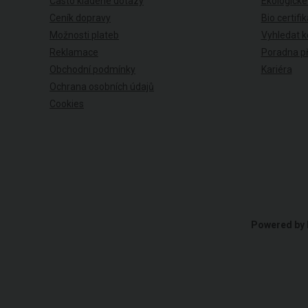
Často kladené dotazy
Ekologické
Ceník dopravy
Bio certifi
Možnosti plateb
Vyhledat k
Reklamace
Poradna př
Obchodní podmínky
Kariéra
Ochrana osobních údajů
Cookies
Powered by