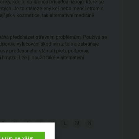
eriky, kde je oblíbenou přísadou nápojů, které se
itých. Je to stálezelený keř nebo menší strom s
jí jak v kosmetice, tak alternativní medicíně
pomáhá předcházet střevním problémům. Používá se
odporuje vylučování škodlivin z těla a zabraňuje
jevy předčasného stárnutí pleti, podporuje
hmyzu. Lze ji použít také v alternativní
G
H
I
J
K
L
M
N
lasím se vším