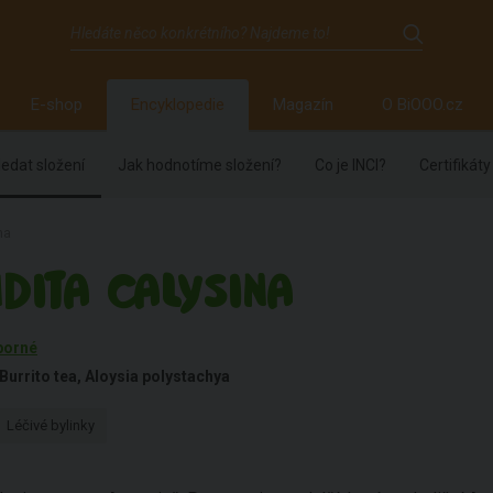
E-shop
Encyklopedie
Magazín
O BiOOO.cz
edat složení
Jak hodnotíme složení?
Co je INCI?
Certifikáty
na
DITA CALYSINA
borné
Burrito tea, Aloysia polystachya
Léčivé bylinky