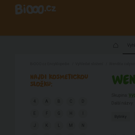
Vyhl
BiOOO.cz Encyklopedie
/
Vyhledat složení
/
Wendita calysi
WEN
NAJDI KOSMETICKOU
SLOŽKU:
Skupina:
Vý
4
A
B
C
D
Další názvy:
E
F
G
H
I
Bylinky
J
K
L
M
N