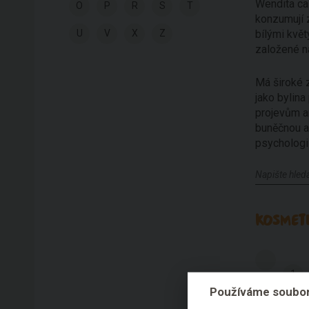
Wendita cal
O
P
R
S
T
konzumují 
U
V
X
Z
bílými květ
založené na
Má široké 
jako bylina
projevům an
buněčnou ak
psychologi
KOSMETI
1
Používáme soubor
O
P