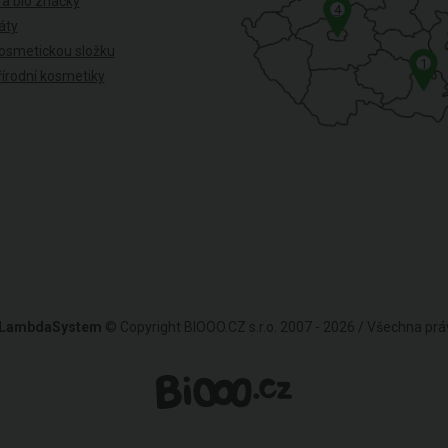
 a bio značky
4
káty
osmetickou složku
1
írodní kosmetiky
LambdaSystem
© Copyright BIOOO.CZ s.r.o. 2007 - 2026 / Všechna pr