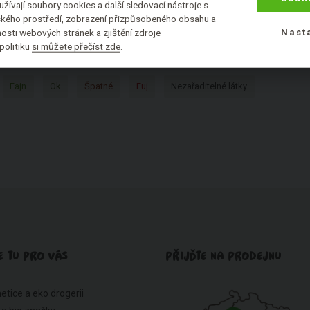
žívají soubory cookies a další sledovací nástroje s
lského prostředí, zobrazení přizpůsobeného obsahu a
osti webových stránek a zjištění zdroje
Nast
CKÉ SLOŽKY PODLE HODNOCENÍ:
politiku
si můžete přečíst zde
.
Fajn
Ok
Špatné
Fuj
Nezařaditelné látky
E TU PRO VÁS
PŘIJĎTE NA PRODEJNU
etice a eko drogerii