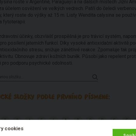
ysina roste v Argentině, Paraguayi a na dalších místech Jižní Am
za účelem osvěžení ve velkých vedrech. Patří do čeledi verbenov
y, který roste do výšky až 15 m. Listy Wendita calysina se používa
 fytoterapii.
zdravotní účinky, obzvlášť prospěšná je pro trávicí systém, na
 pro posílení jaterních funkcí. Díky vysoké antioxidační aktivitě p
tioxidačního stresu, snižuje zánětlivé reakce. Zpomaluje tak pro
tivitu. Obnovuje zdraví kožních buněk. Působí jako repelent proti 
i pro podporu psychické odolnosti.
CKÉ SLOŽKY PODLE PRVNÍHO PÍSMENE:
2
3
4
5
6
A
B
C
D
E
F
y cookies
Q
R
S
T
U
V
W
X
Y
Z
Souh