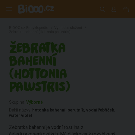
BiOOO.cz Encyklopedie
/
Vyhledat složení
/
Žebratka bahenní (Hottonia palustris)
ŽEBRATKA
BAHENNÍ
(HOTTONIA
PALUSTRIS)
Skupina:
Výborné
Další názvy:
hotonka bahenní, perutník, vodní řebříček,
water violet
Žebratka bahenní je vodní rostlina z
čeledi prvosenkovitých. Má článkovaný rozvětvený