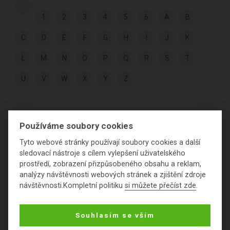
1
2
3
4
5
6
A
B
C
D
E
F
G
H
I
J
K
L
M
N
O
P
Q
R
S
T
U
V
W
X
Y
Z
KOSMETICKÉ SLOŽKY PODLE
Používáme soubory cookies
HODNOCENÍ:
Tyto webové stránky používají soubory cookies a další
sledovací nástroje s cílem vylepšení uživatelského
Výborné
Fajn
Ok
Špatné
Fuj
prostředí, zobrazení přizpůsobeného obsahu a reklam,
analýzy návštěvnosti webových stránek a zjištění zdroje
Nezařaditelné látky
návštěvnosti.Kompletní politiku
si můžete přečíst zde
.
Souhlasím se vším