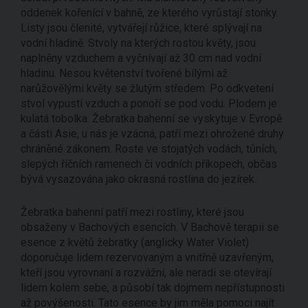
oddenek kořenící v bahně, ze kterého vyrůstají stonky.
Listy jsou členité, vytvářejí růžice, které splývají na
vodní hladině. Stvoly na kterých rostou květy, jsou
naplněny vzduchem a vyčnívají až 30 cm nad vodní
hladinu. Nesou květenství tvořené bílými až
narůžovělými květy se žlutým středem. Po odkvetení
stvol vypustí vzduch a ponoří se pod vodu. Plodem je
kulatá tobolka. Žebratka bahenní se vyskytuje v Evropě
a části Asie, u nás je vzácná, patří mezi ohrožené druhy
chráněné zákonem. Roste ve stojatých vodách, tůních,
slepých říčních ramenech či vodních příkopech, občas
bývá vysazována jako okrasná rostlina do jezírek.
Žebratka bahenní patří mezi rostliny, které jsou
obsaženy v Bachových esencích. V Bachově terapii se
esence z květů žebratky (anglicky Water Violet)
doporučuje lidem rezervovaným a vnitřně uzavřeným,
kteří jsou vyrovnaní a rozvážní, ale neradi se otevírají
lidem kolem sebe, a působí tak dojmem nepřístupnosti
až povýšenosti. Tato esence by jim měla pomoci najít