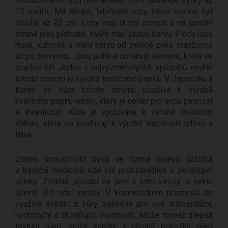
morušovníkovitých (
Moraceae
). trom dosahuje výšky až
15 metrů. Má široké, laločnaté listy, které mohou být
dlouhé až 20 cm. Listy mají drsný povrch a na spodní
straně jsou plstnaté. Květy mají žlutou barvu. Plody jsou
malé, kulovité a mění barvu od zelené přes oranžovou
až po červenou. Jsou jedlé a obsahují semena, která se
snadno šíří. Jeden z nejvýznamnějších způsobů využití
tohoto stromu je výroba tradičního papíru. V Japonsku a
Koreji se kůra tohoto stromu používá k výrobě
kvalitního papíru washi, který je ceněn pro svou pevnost
a trvanlivost. Kůra je využívána k výrobě textilních
vláken, která se používají k výrobě tradičních oděvů a
látek.
Zlateň morušolistá bývá ve formě nálevů užívána
v tradiční medicíně, kde má protizánětlivé a zklidňující
účinky. Zvláště působí na jarní i letní virózy a velmi
účinně léči oční záněty. V kosmetickém průmyslu se
využívá extrakt z kůry, zejména pro své antioxidační,
hydratační a zklidňující vlastnosti. Může rovněž zlepšit
texturu pleti, snížit záněty a chránit pokožku před