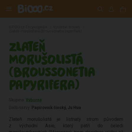
BiOOO.cz Encyklopedie
/
Vyhledat složení
/
Zlateň morušolistá (Broussonetia papyrifera)
ZLATEŇ
MORUŠOLISTÁ
(BROUSSONETIA
PAPYRIFERA)
Skupina:
Výborné
Další názvy:
Papírovník čínský, Ju Hua
Zlateň morušolistá je listnatý strom původem
z východní Asie, který patří do čeledi