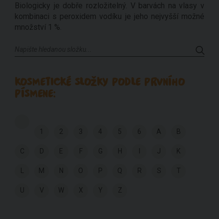
Biologicky je dobře rozložitelný. V barvách na vlasy v
kombinaci s peroxidem vodíku je jeho nejvyšší možné
množství 1 %.
KOSMETICKÉ SLOŽKY PODLE PRVNÍHO
PÍSMENE:
1
2
3
4
5
6
A
B
C
D
E
F
G
H
I
J
K
L
M
N
O
P
Q
R
S
T
U
V
W
X
Y
Z