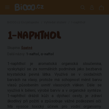
BiOOO.cz Encyklopedie
/
Vyhledat složení
/
1-naphthol
1-NAPHTHOL
Skupina:
Špatné
Další názvy:
1-naftol, α-naftol
1-naphthol je aromatická organická sloučenina,
vyskytující se za normálních podmínek jako bezbarvá
krystalická pevná látka. Využívá se v oxidačních
barvách na vlasy, protože má schopnost měnit barvu
vlasů působením uvnitř vlasových vláken. Dále se
využívá k bělení, výrobě barviv a v organické syntéze.
1-naphthol dráždí kůži a dýchací cesty, je zdraví
škodlivý při požití a způsobuje vážné poškození očí.
Má vysoce toxický účinek pro vodní organismy.