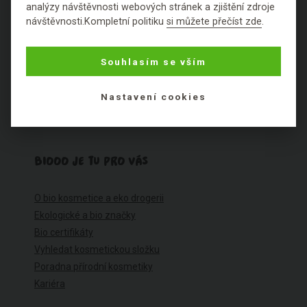
analýzy návštěvnosti webových stránek a zjištění zdroje
Často kladené dotazy
návštěvnosti.Kompletní politiku
si můžete přečíst zde
.
Ceník dopravy
Možnosti plateb
Souhlasím se vším
Reklamace
Obchodní podmínky
Nastavení cookies
Ochrana osobních údajů
Cookies
BIOOO JE TU PRO VÁS
O bio kosmetice a eko drogerii
Ekologické a bio značky
Bio certifikáty
Vyhledat kosmetickou složku
Poradna přírodní kosmetiky
Kariéra