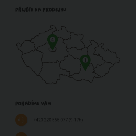
PŘIJĎTE NA PRODEJNU
4
1
PORADÍME VÁM
+420 220 555 077
(9-17h)