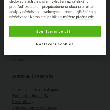
sledovací nástroje s cílem vylepšení uživatelského
O NÁKUPU
prostředí, zobrazení přizpůsobeného obsahu a reklam,
analýzy návštěvnosti webových stránek a zjištění zdroje
návštěvnosti.Kompletní politiku
si můžete přečíst zde
.
Výhody nákupu u nás
Často kladené dotazy
Ceník dopravy
Souhlasím se vším
Možnosti plateb
Reklamace
Nastavení cookies
Obchodní podmínky
Ochrana osobních údajů
Cookies
BIOOO JE TU PRO VÁS
O bio kosmetice a eko drogerii
Ekologické a bio značky
Bio certifikáty
Vyhledat kosmetickou složku