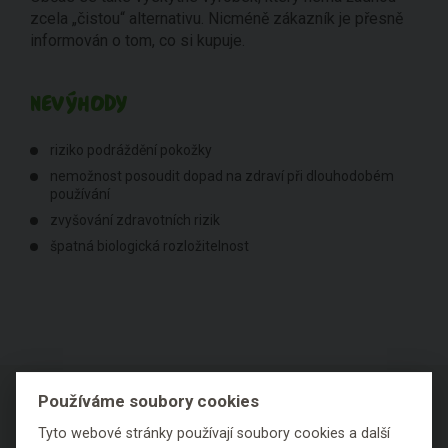
zcela „čistou“ alternativu. Nicméně zákazník je přesně
informován o tom, co si kupuje.
NEVÝHODY
riziko podráždění pokožky
nemožnost posoudit dopad na zdraví při dlouhodobém
používání
zvyšování zdravotních rizik
špatná biologická rozložitelnost
Používáme soubory cookies
Tyto webové stránky používají soubory cookies a další