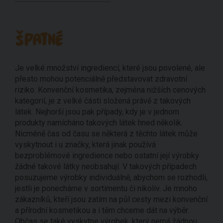
ŠPATNÉ
Je velké množství ingrediencí, které jsou povolené, ale
přesto mohou potenciálně představovat zdravotní
riziko. Konvenční kosmetika, zejména nižších cenových
kategorií, je z velké části složená právě z takových
látek. Nejhorší jsou pak případy, kdy je v jednom
produkty namícháno takových látek hned několik.
Nicméně čas od času se některá z těchto látek může
vyskytnout i u značky, která jinak používá
bezproblémové ingredience nebo ostatní její výrobky
žádné takové látky neobsahují. V takových případech
posuzujeme výrobky individuálně, abychom se rozhodli,
jestli je ponecháme v sortimentu či nikoliv. Je mnoho
zákazníků, kteří jsou zatím na půl cesty mezi konvenční
a přírodní kosmetikou a i těm chceme dát na výběr.
Občas se také vyskytne výrobek, který nemá žádnou