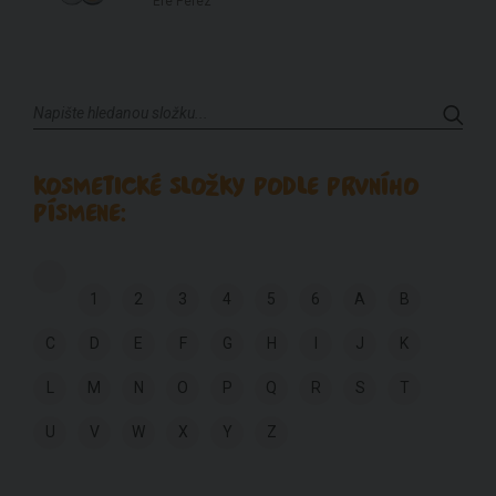
Ere Perez
KOSMETICKÉ SLOŽKY PODLE PRVNÍHO
PÍSMENE:
1
2
3
4
5
6
A
B
C
D
E
F
G
H
I
J
K
L
M
N
O
P
Q
R
S
T
U
V
W
X
Y
Z