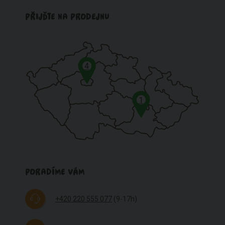
PŘIJĎTE NA PRODEJNU
4
1
PORADÍME VÁM
+420 220 555 077
(9-17h)