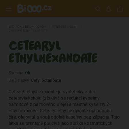
BiOOO.cz Encyklopedie
/
Vyhledat složení
/
Cetearyl Ethylhexanoate
CETEARYL
ETHYLHEXANOATE
Skupina:
Ok
Další názvy:
Cetyl octanoate
Cetearyl Ethylhexanoate je syntetický ester
cetearylalkoholu (získává se redukcí kyseliny
palmitové z palmového oleje) a mastné kyseliny 2-
ethylhexanové. Cetearyl ethylhexanoate má podobu
čiré, olejovité a vodě odolné kapaliny bez zápachu. Tato
látka se primárně používá jako složka kosmetických