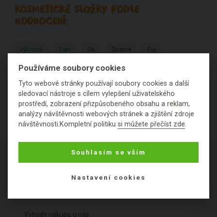
KOSMETICKÉ SLOŽKY PODLE
HODNOCENÍ:
Výborné
Fajn
Ok
Špatné
Fuj
Používáme soubory cookies
Nezařaditelné látky
Tyto webové stránky používají soubory cookies a další
sledovací nástroje s cílem vylepšení uživatelského
prostředí, zobrazení přizpůsobeného obsahu a reklam,
analýzy návštěvnosti webových stránek a zjištění zdroje
návštěvnosti.Kompletní politiku
si můžete přečíst zde
.
Souhlasím se vším
Nastavení cookies
O NÁKUPU
Výhody nákupu u nás