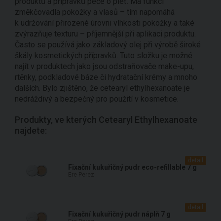
produktů a přípravků péče o pleť. Má funkci
změkčovadla pokožky a vlasů – tím napomáhá
k udržování přirozené úrovni vlhkosti pokožky a také
zvýrazňuje texturu – příjemnější při aplikaci produktu.
Často se používá jako základový olej při výrobě široké
škály kosmetických přípravků. Tuto složku je možné
najít v produktech jako jsou odstraňovače make-upu,
rtěnky, podkladové báze či hydratační krémy a mnoho
dalších. Bylo zjištěno, že cetearyl ethylhexanoate je
nedráždivý a bezpečný pro použití v kosmetice.
Produkty, ve kterých Cetearyl Ethylhexanoate
najdete:
detail
Fixační kukuřičný pudr eco-refillable 7 g
Ere Perez
detail
Fixační kukuřičný pudr náplň 7 g